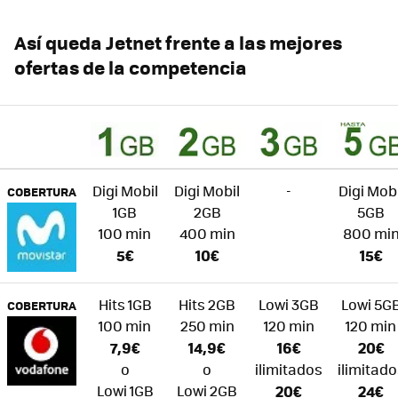
Así queda Jetnet frente a las mejores
ofertas de la competencia
Digi Mobil
Digi Mobil
-
Digi Mobi
COBERTURA
1GB
2GB
5GB
100 min
400 min
800 mi
5€
10€
15€
Hits 1GB
Hits 2GB
Lowi 3GB
Lowi 5G
COBERTURA
100 min
250 min
120 min
120 min
7,9€
14,9€
16€
20€
o
o
ilimitados
ilimitado
Lowi 1GB
Lowi 2GB
20€
24€