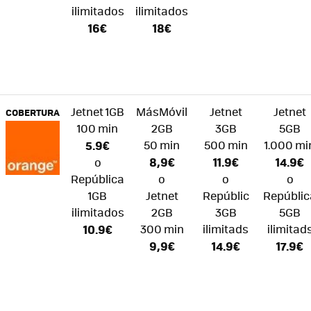
ilimitados
ilimitados
16€
18€
Jetnet 1GB
MásMóvil
Jetnet
Jetnet
COBERTURA
100 min
2GB
3GB
5GB
5.9€
50 min
500 min
1.000 mi
8,9€
11.9€
14.9€
o
República
o
o
o
1GB
Jetnet
Repúblic
Repúblic
ilimitados
2GB
3GB
5GB
10.9€
300 min
ilimitads
ilimitad
9,9€
14.9€
17.9€