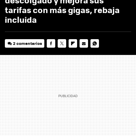
descolgado y mejora sus
tarifas con más gigas, rebaja
incluida
2 comentarios
FACEBOOK
TWITTER
FLIPBOARD
E-
WHATSAPP
MAIL