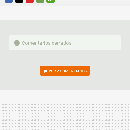
FACEBOOK
TWITTER
FLIPBOARD
E-
WHATSAPP
MAIL
Comentarios cerrados
VER
2 COMENTARIOS