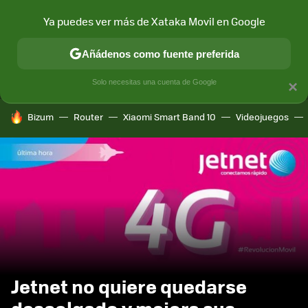
Ya puedes ver más de Xataka Movil en Google
MENÚ
NUEVO
Añádenos como fuente preferida
CONECTIVIDAD
MÓVIL Y SOCIEDAD
APLICACIONES
COM
Solo necesitas una cuenta de Google
×
HOY SE HABLA DE
Bizum
Router
Xiaomi Smart Band 10
Videojuegos
Jetnet no quiere quedarse