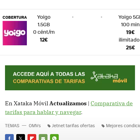
Yoigo
-
-
Yoigo 5G
COBERTURA
1.5GB
100 min
0 cént/m
19€
12€
ilimitado
25€
En Xataka Móvil
Actualizamos
|
Comparativa de
tarifas para hablar y navegar
.
TEMAS
OMVs
Jetnet tarifas ofertas
Mejores condici