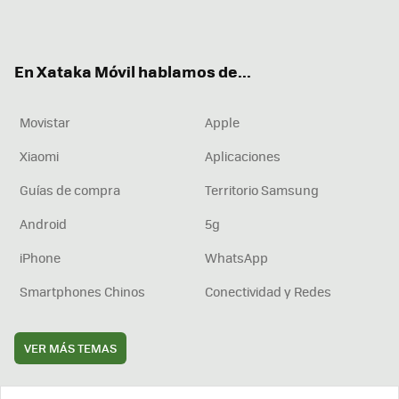
ter
ebo
tub
agr
boa
ok
e
am
rd
En Xataka Móvil hablamos de...
Movistar
Apple
Xiaomi
Aplicaciones
Guías de compra
Territorio Samsung
Android
5g
iPhone
WhatsApp
Smartphones Chinos
Conectividad y Redes
VER MÁS TEMAS