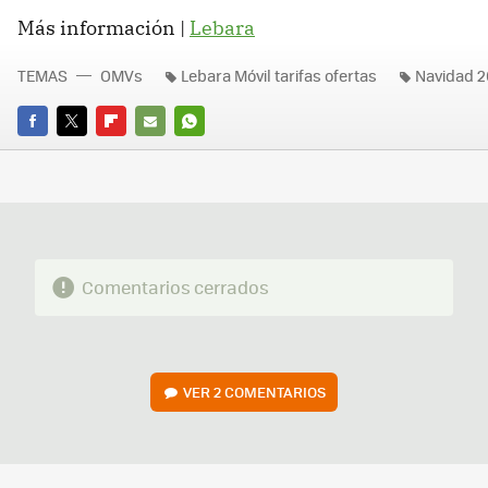
Más información |
Lebara
TEMAS
OMVs
Lebara Móvil tarifas ofertas
Navidad 2
FACEBOOK
TWITTER
FLIPBOARD
E-
WHATSAPP
MAIL
Comentarios cerrados
VER
2 COMENTARIOS