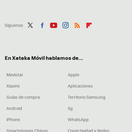
Síguenos
Twit
Fac
You
Inst
RSS
Flip
ter
ebo
tub
agr
boa
ok
e
am
rd
En Xataka Móvil hablamos de...
Movistar
Apple
Xiaomi
Aplicaciones
Guías de compra
Territorio Samsung
Android
5g
iPhone
WhatsApp
Smartphones Chinos
Conectividad y Redes