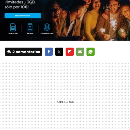
2 comentarios
FACEBOOK
TWITTER
FLIPBOARD
E-
WHATSAPP
MAIL