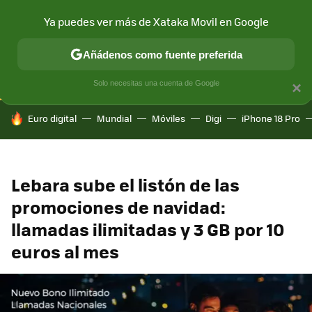
Ya puedes ver más de Xataka Movil en Google
CONECTIVIDAD
MÓVIL Y SOCIEDAD
APLICACIONES
COM
Añádenos como fuente preferida
Solo necesitas una cuenta de Google
×
HOY SE HABLA DE
Euro digital
Mundial
Móviles
Digi
iPhone 18 Pro
Lebara sube el listón de las
promociones de navidad:
llamadas ilimitadas y 3 GB por 10
euros al mes