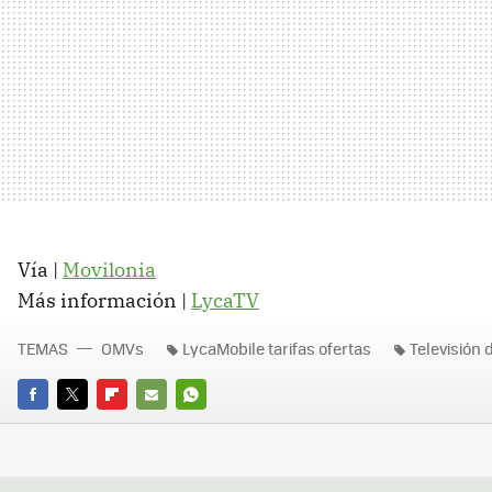
Vía |
Movilonia
Más información |
LycaTV
TEMAS
OMVs
LycaMobile tarifas ofertas
Televisión 
FACEBOOK
TWITTER
FLIPBOARD
E-
WHATSAPP
MAIL