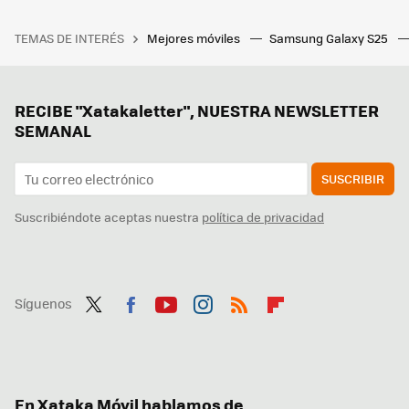
TEMAS DE INTERÉS
Mejores móviles
Samsung Galaxy S25
RECIBE "Xatakaletter", NUESTRA NEWSLETTER
SEMANAL
SUSCRIBIR
Suscribiéndote aceptas nuestra
política de privacidad
Síguenos
Twit
Fac
You
Inst
RSS
Flip
ter
ebo
tub
agr
boa
ok
e
am
rd
En Xataka Móvil hablamos de...