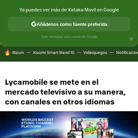
Ya puedes ver más de Xataka Movil en Google
CONECTIVIDAD
MÓVIL Y SOCIEDAD
APLICACIONES
COM
Añádenos como fuente preferida
Solo necesitas una cuenta de Google
×
HOY SE HABLA DE
Bizum
Xiaomi Smart Band 10
Videojuegos
Notificaci
Lycamobile se mete en el
mercado televisivo a su manera,
con canales en otros idiomas