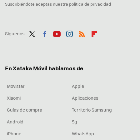
Suscribiéndote aceptas nuestra
política de privacidad
Síguenos
Twit
Fac
You
Inst
RSS
Flip
ter
ebo
tub
agr
boa
ok
e
am
rd
En Xataka Móvil hablamos de...
Movistar
Apple
Xiaomi
Aplicaciones
Guías de compra
Territorio Samsung
Android
5g
iPhone
WhatsApp