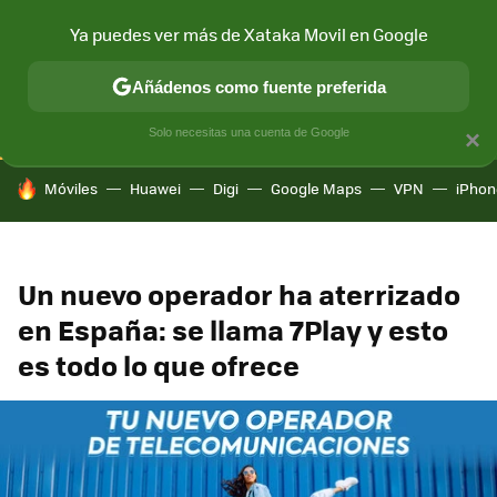
Ya puedes ver más de Xataka Movil en Google
CONECTIVIDAD
MÓVIL Y SOCIEDAD
APLICACIONES
COM
Añádenos como fuente preferida
Solo necesitas una cuenta de Google
×
HOY SE HABLA DE
Móviles
Huawei
Digi
Google Maps
VPN
iPhon
Un nuevo operador ha aterrizado
en España: se llama 7Play y esto
es todo lo que ofrece