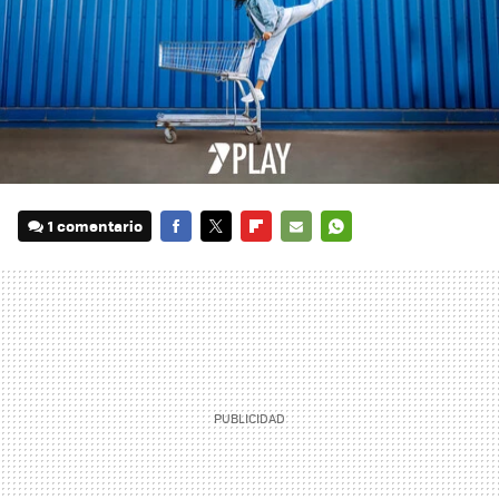
1 comentario
FACEBOOK
TWITTER
FLIPBOARD
E-
WHATSAPP
MAIL