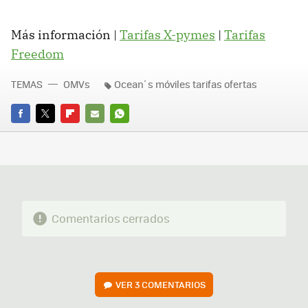
Más información |
Tarifas X-pymes
|
Tarifas
Freedom
TEMAS
OMVs
Ocean´s móviles tarifas ofertas
FACEBOOK
TWITTER
FLIPBOARD
E-
WHATSAPP
MAIL
Comentarios cerrados
VER
3 COMENTARIOS