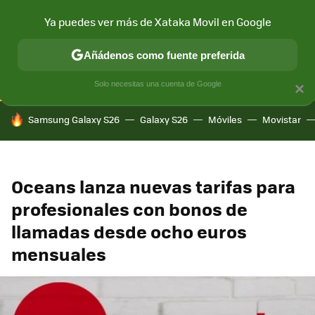
Ya puedes ver más de Xataka Movil en Google
CONECTIVIDAD
MÓVIL Y SOCIEDAD
APLICACIONES
COM
Añádenos como fuente preferida
Solo necesitas una cuenta de Google
×
HOY SE HABLA DE
Samsung Galaxy S26
Galaxy S26
Móviles
Movistar
Oceans lanza nuevas tarifas para
profesionales con bonos de
llamadas desde ocho euros
mensuales