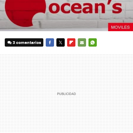
3 comentarios
FACEBOOK
TWITTER
FLIPBOARD
E-
WHATSAPP
MAIL