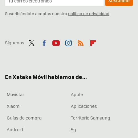
SUSCRIBIR
Suscribiéndote aceptas nuestra
política de privacidad
Síguenos
Twit
Fac
You
Inst
RSS
Flip
ter
ebo
tub
agr
boa
ok
e
am
rd
En Xataka Móvil hablamos de...
Movistar
Apple
Xiaomi
Aplicaciones
Guías de compra
Territorio Samsung
Android
5g