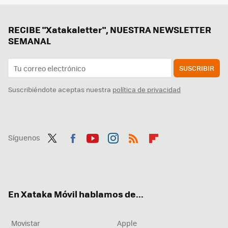
RECIBE "Xatakaletter", NUESTRA NEWSLETTER
SEMANAL
SUSCRIBIR
Suscribiéndote aceptas nuestra
política de privacidad
Síguenos
Twit
Fac
You
Inst
RSS
Flip
ter
ebo
tub
agr
boa
ok
e
am
rd
En Xataka Móvil hablamos de...
Movistar
Apple