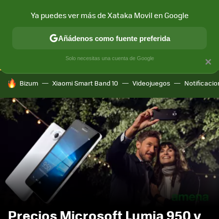
Ya puedes ver más de Xataka Movil en Google
CONECTIVIDAD
MÓVIL Y SOCIEDAD
APLICACIONES
COM
Añádenos como fuente preferida
Solo necesitas una cuenta de Google
×
HOY SE HABLA DE
Bizum
Xiaomi Smart Band 10
Videojuegos
Notificaci
Precios Microsoft Lumia 950 y