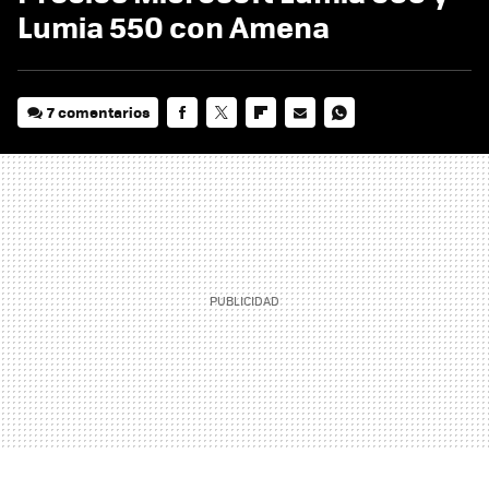
Lumia 550 con Amena
7 comentarios
FACEBOOK
TWITTER
FLIPBOARD
E-
WHATSAPP
MAIL