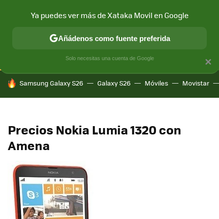
Ya puedes ver más de Xataka Movil en Google
CONECTIVIDAD
MÓVIL Y SOCIEDAD
APLICACIONES
COM
Añádenos como fuente preferida
Solo necesitas una cuenta de Google
×
HOY SE HABLA DE
Samsung Galaxy S26
Galaxy S26
Móviles
Movistar
Precios Nokia Lumia 1320 con
Amena