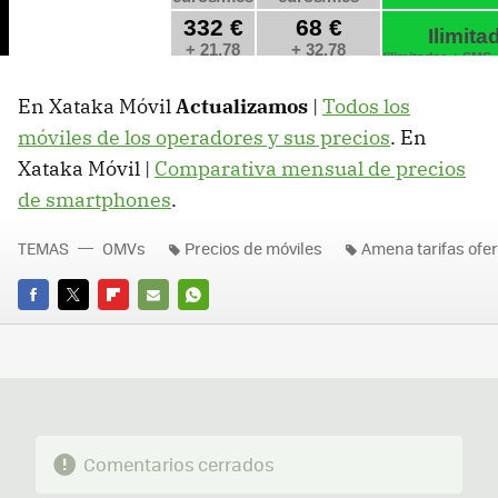
En Xataka Móvil
Actualizamos
|
Todos los
móviles de los operadores y sus precios
. En
Xataka Móvil |
Comparativa mensual de precios
de smartphones
.
TEMAS
OMVs
Precios de móviles
Amena tarifas ofe
FACEBOOK
TWITTER
FLIPBOARD
E-
WHATSAPP
MAIL
Comentarios cerrados