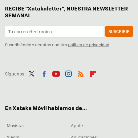
RECIBE "Xatakaletter", NUESTRA NEWSLETTER
SEMANAL
SUSCRIBIR
Suscribiéndote aceptas nuestra
política de privacidad
Síguenos
Twit
Fac
You
Inst
RSS
Flip
ter
ebo
tub
agr
boa
ok
e
am
rd
En Xataka Móvil hablamos de...
Movistar
Apple
Xiaomi
Aplicaciones