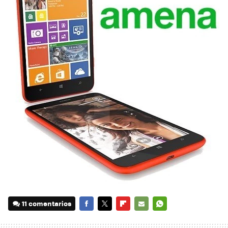
11 comentarios
FACEBOOK
TWITTER
FLIPBOARD
E-
WHATSAPP