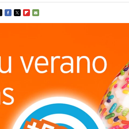
FACEBOOK
TWITTER
FLIPBOARD
E-
MAIL