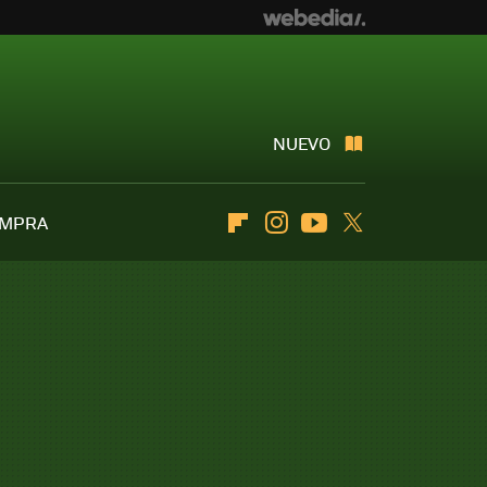
NUEVO
OMPRA
Flipboard
Instagram
Youtube
Twitter