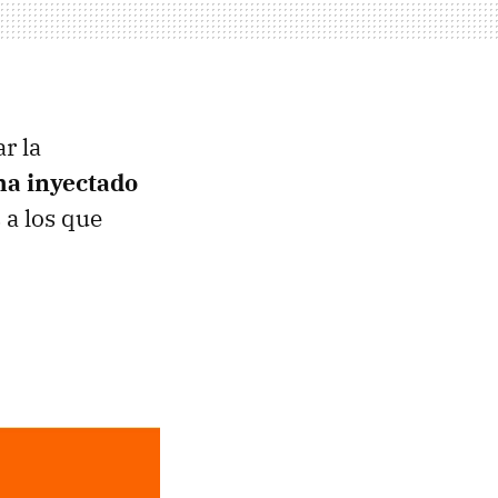
r la
ha inyectado
 a los que