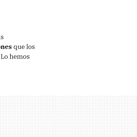
as
ones
que los
. Lo hemos