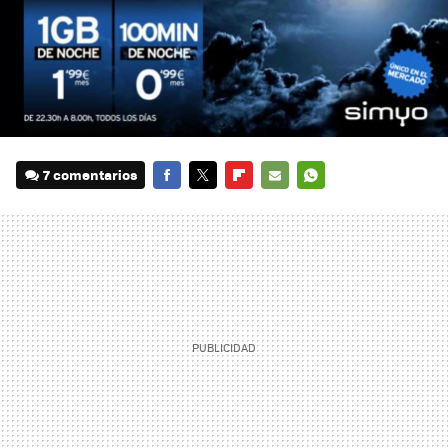
7 comentarios
FACEBOOK
TWITTER
FLIPBOARD
E-
WHATSAPP
MAIL