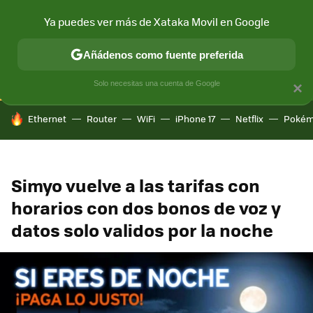
Ya puedes ver más de Xataka Movil en Google
CONECTIVIDAD
MÓVIL Y SOCIEDAD
APLICACIONES
COM
Añádenos como fuente preferida
Solo necesitas una cuenta de Google
×
HOY SE HABLA DE
Ethernet
Router
WiFi
iPhone 17
Netflix
Pokém
Simyo vuelve a las tarifas con
horarios con dos bonos de voz y
datos solo validos por la noche