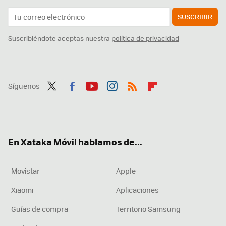
SUSCRIBIR
Suscribiéndote aceptas nuestra
política de privacidad
Síguenos
Twit
Fac
You
Inst
RSS
Flip
ter
ebo
tub
agr
boa
ok
e
am
rd
En Xataka Móvil hablamos de...
Movistar
Apple
Xiaomi
Aplicaciones
Guías de compra
Territorio Samsung