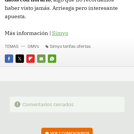
haber visto jamás. Arriesga pero interesante
apuesta.
Más información |
Simyo
TEMAS
OMVs
Simyo tarifas ofertas
FACEBOOK
TWITTER
FLIPBOARD
E-
WHATSAPP
MAIL
Comentarios cerrados
VER
7 COMENTARIOS