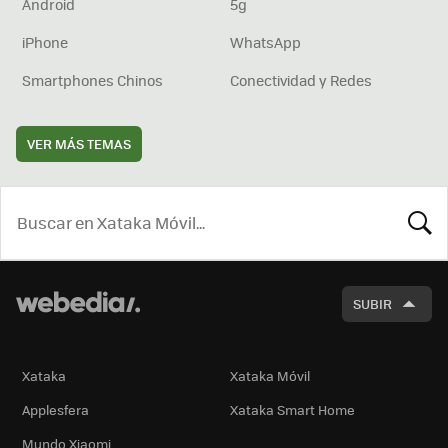
Android
5g
iPhone
WhatsApp
Smartphones Chinos
Conectividad y Redes
VER MÁS TEMAS
BUSCA
SUBIR
Xataka
Xataka Móvil
Applesfera
Xataka Smart Home
Mundo Xiaomi