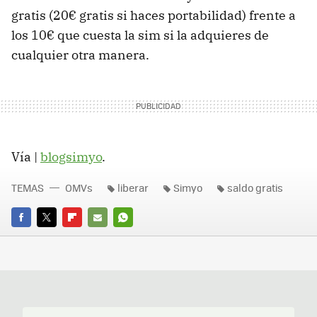
gratis (20€ gratis si haces portabilidad) frente a
los 10€ que cuesta la sim si la adquieres de
cualquier otra manera.
Vía |
blogsimyo
.
TEMAS
OMVs
liberar
Simyo
saldo gratis
FACEBOOK
TWITTER
FLIPBOARD
E-
WHATSAPP
MAIL