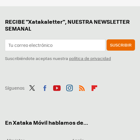
RECIBE "Xatakaletter", NUESTRA NEWSLETTER
SEMANAL
SUSCRIBIR
Suscribiéndote aceptas nuestra
política de privacidad
Síguenos
Twit
Fac
You
Inst
RSS
Flip
ter
ebo
tub
agr
boa
ok
e
am
rd
En Xataka Móvil hablamos de...