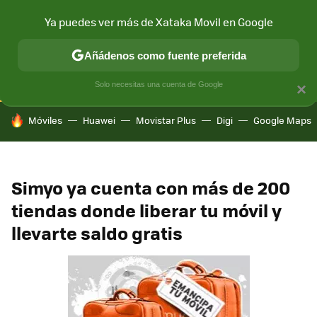
Ya puedes ver más de Xataka Movil en Google
CONECTIVIDAD
MÓVIL Y SOCIEDAD
APLICACIONES
COM
Añádenos como fuente preferida
Solo necesitas una cuenta de Google
×
HOY SE HABLA DE
Móviles
Huawei
Movistar Plus
Digi
Google Maps
Simyo ya cuenta con más de 200
tiendas donde liberar tu móvil y
llevarte saldo gratis