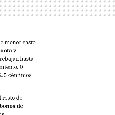
de menor gasto
cuota
y
rebajan hasta
miento, 0
 2.5 céntimos
 resto de
 bonos de
os