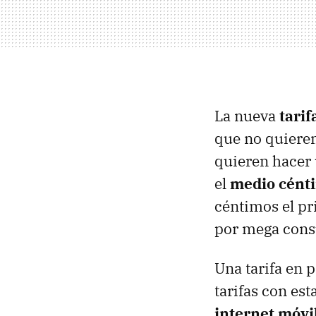
La nueva
tarif
que no quieren
quieren hacer 
el
medio cént
céntimos el pr
por mega con
Una tarifa en 
tarifas con es
internet móvi