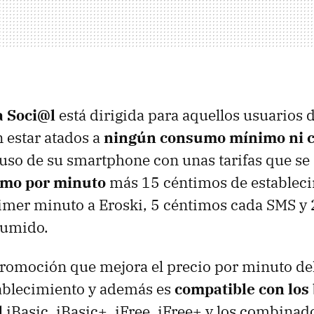
a Soci@l
está dirigida para aquellos usuarios 
 estar atados a
ningún consumo mínimo ni 
uso de su smartphone con unas tarifas que se 
imo por minuto
más 15 céntimos de estableci
imer minuto a Eroski, 5 céntimos cada SMS y
sumido.
promoción que mejora el precio por minuto del
tablecimiento y además es
compatible con los
l
iBasic, iBasic+, iFree, iFree+ y los combinad