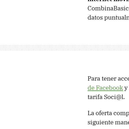
CombinaBasic 
datos puntual
Para tener acc
de Facebook
y 
tarifa Soci@l.
La oferta comp
siguiente man