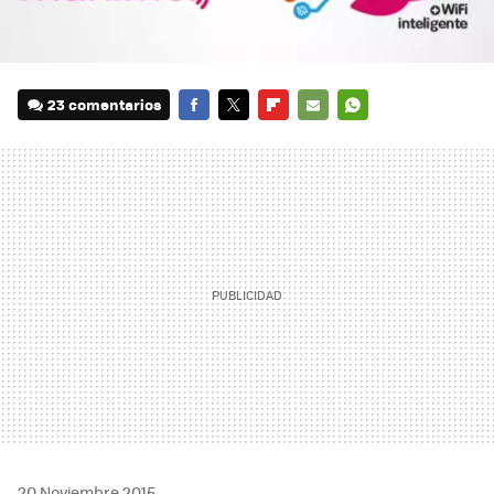
23 comentarios
FACEBOOK
TWITTER
FLIPBOARD
E-
WHATSAPP
MAIL
20 Noviembre 2015