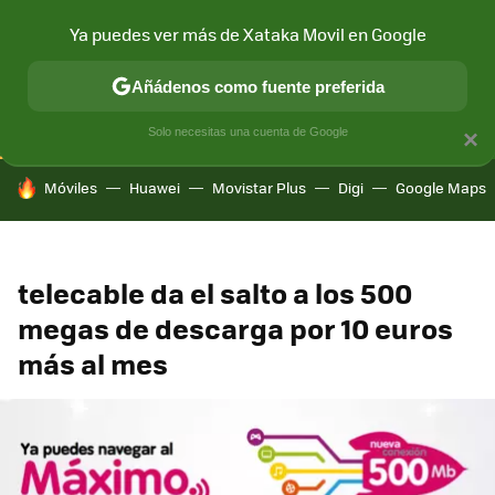
Ya puedes ver más de Xataka Movil en Google
CONECTIVIDAD
MÓVIL Y SOCIEDAD
APLICACIONES
COM
Añádenos como fuente preferida
Solo necesitas una cuenta de Google
×
HOY SE HABLA DE
Móviles
Huawei
Movistar Plus
Digi
Google Maps
telecable da el salto a los 500
megas de descarga por 10 euros
más al mes