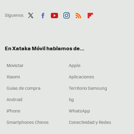
Síguenos
Twit
Fac
You
Inst
RSS
Flip
ter
ebo
tub
agr
boa
ok
e
am
rd
En Xataka Móvil hablamos de...
Movistar
Apple
Xiaomi
Aplicaciones
Guías de compra
Territorio Samsung
Android
5g
iPhone
WhatsApp
Smartphones Chinos
Conectividad y Redes