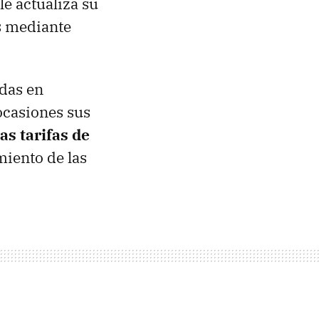
e actualiza su
s mediante
idas en
ocasiones sus
as tarifas de
miento de las