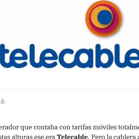
MAIL
erador que contaba con tarifas móviles totalm
stas alturas ese era
Telecable
. Pero la cablera