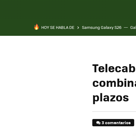
HOY SE HABLA DE
Samsung Galaxy S26
Ga
Telecab
combin
plazos
3 comentarios