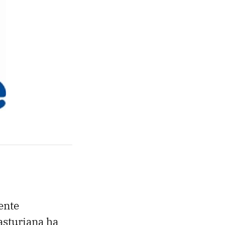
ente
 asturiana ha