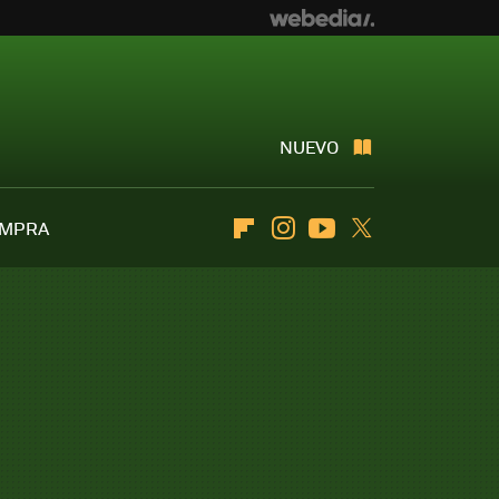
NUEVO
OMPRA
Flipboard
Instagram
Youtube
Twitter