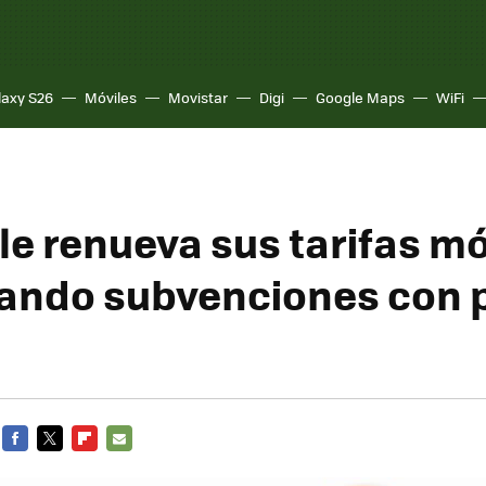
laxy S26
Móviles
Movistar
Digi
Google Maps
WiFi
le renueva sus tarifas mó
ando subvenciones con 
FACEBOOK
TWITTER
FLIPBOARD
E-