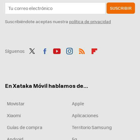
SUSCRIBIR
Suscribiéndote aceptas nuestra
política de privacidad
Síguenos
Twit
Fac
You
Inst
RSS
Flip
ter
ebo
tub
agr
boa
ok
e
am
rd
En Xataka Móvil hablamos de...
Movistar
Apple
Xiaomi
Aplicaciones
Guías de compra
Territorio Samsung
Android
5g