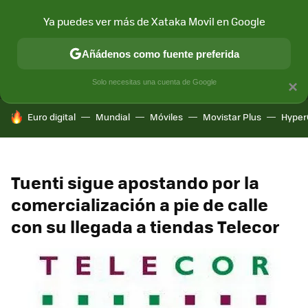
Ya puedes ver más de Xataka Movil en Google
MENÚ
NUEVO
Añádenos como fuente preferida
CONECTIVIDAD
MÓVIL Y SOCIEDAD
APLICACIONES
COM
Solo necesitas una cuenta de Google
×
HOY SE HABLA DE
Euro digital
Mundial
Móviles
Movistar Plus
Hyper
Tuenti sigue apostando por la
comercialización a pie de calle
con su llegada a tiendas Telecor