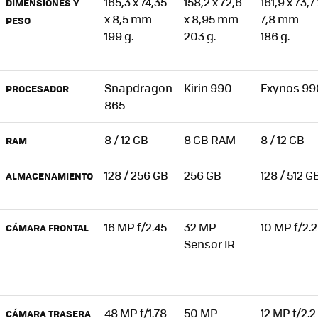
165,3 x 74,35
158,2 x 72,6
161,9 x 73,7
DIMENSIONES Y
x 8,5 mm
x 8,95 mm
7,8 mm
PESO
199 g.
203 g.
186 g.
Snapdragon
Kirin 990
Exynos 99
PROCESADOR
865
8 / 12 GB
8 GB RAM
8 / 12 GB
RAM
128 / 256 GB
256 GB
128 / 512 G
ALMACENAMIENTO
16 MP f/2.45
32 MP
10 MP f/2.2
CÁMARA FRONTAL
Sensor IR
48 MP f/1.78
50 MP
12 MP f/2.2
CÁMARA TRASERA