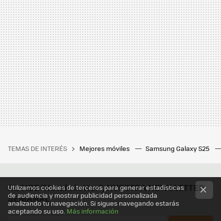
TEMAS DE INTERÉS
Mejores móviles
Samsung Galaxy S25
RECIBE "Xatakaletter", NUESTRA NEWSLETTER
Utilizamos cookies de terceros para generar estadísticas
de audiencia y mostrar publicidad personalizada
SEMANAL
analizando tu navegación. Si sigues navegando estarás
aceptando su uso.
Más información