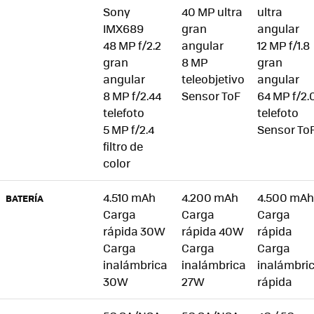
Sony
40 MP ultra
ultra
IMX689
gran
angular
48 MP f/2.2
angular
12 MP f/1.8
gran
8 MP
gran
angular
teleobjetivo
angular
8 MP f/2.44
Sensor ToF
64 MP f/2.
telefoto
telefoto
5 MP f/2.4
Sensor To
filtro de
color
4.510 mAh
4.200 mAh
4.500 mAh
BATERÍA
Carga
Carga
Carga
rápida 30W
rápida 40W
rápida
Carga
Carga
Carga
inalámbrica
inalámbrica
inalámbri
30W
27W
rápida