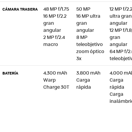
48 MP f/1.75
50 MP
12 MP f/2.
CÁMARA TRASERA
16 MP f/2.2
16 MP ultra
ultra gran
gran
gran
angular
angular
angular
12 MP f/1.8
2 MP f/2.4
8 MP
gran
macro
teleobjetivo
angular
zoom óptico
64 MP f/2
3x
teleobjeti
4.300 mAh
3.800 mAh
4.000 mA
BATERÍA
Warp
Carga
Carga
Charge 30T
rápida
rápida
Carga
inalámbri