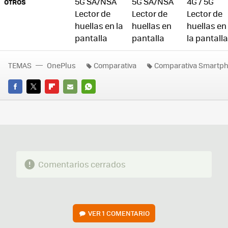
5G SA/NSA
5G SA/NSA
4G / 5G
OTROS
Lector de
Lector de
Lector de
huellas en la
huellas en
huellas en
pantalla
pantalla
la pantalla
TEMAS
OnePlus
Comparativa
Comparativa Smartph
FACEBOOK
TWITTER
FLIPBOARD
E-
WHATSAPP
MAIL
Comentarios cerrados
VER
1 COMENTARIO