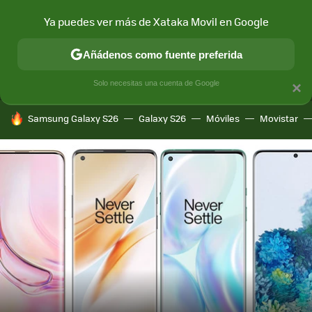
Ya puedes ver más de Xataka Movil en Google
MENÚ
NUEVO
Añádenos como fuente preferida
CONECTIVIDAD
MÓVIL Y SOCIEDAD
APLICACIONES
COM
Solo necesitas una cuenta de Google
×
HOY SE HABLA DE
Samsung Galaxy S26
Galaxy S26
Móviles
Movistar