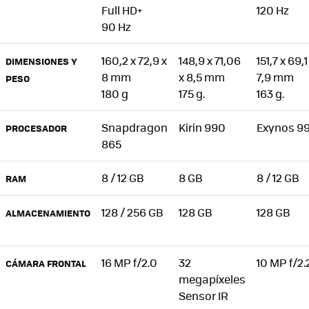
Full HD+
120 Hz
90 Hz
160,2 x 72,9 x
148,9 x 71,06
151,7 x 69,1
DIMENSIONES Y
8 mm
x 8,5 mm
7,9 mm
PESO
180 g
175 g.
163 g.
Snapdragon
Kirin 990
Exynos 9
PROCESADOR
865
8 / 12 GB
8 GB
8 / 12 GB
RAM
128 / 256 GB
128 GB
128 GB
ALMACENAMIENTO
16 MP f/2.0
32
10 MP f/2.
CÁMARA FRONTAL
megapíxeles
Sensor IR