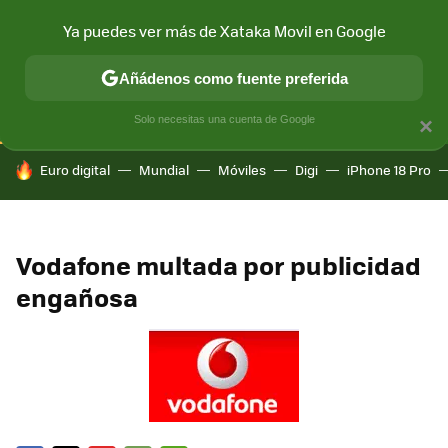
Ya puedes ver más de Xataka Movil en Google
CONECTIVIDAD
MÓVIL Y SOCIEDAD
APLICACIONES
COM
Añádenos como fuente preferida
Solo necesitas una cuenta de Google
×
HOY SE HABLA DE
Euro digital
Mundial
Móviles
Digi
iPhone 18 Pro
Vodafone multada por publicidad
engañosa