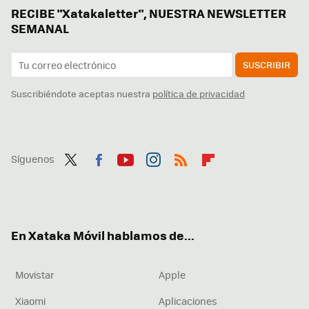
RECIBE "Xatakaletter", NUESTRA NEWSLETTER
SEMANAL
SUSCRIBIR
Suscribiéndote aceptas nuestra
política de privacidad
Síguenos
Twit
Fac
You
Inst
RSS
Flip
ter
ebo
tub
agr
boa
ok
e
am
rd
En Xataka Móvil hablamos de...
Movistar
Apple
Xiaomi
Aplicaciones