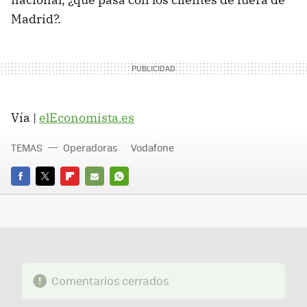
Madrid?.
Vía |
elEconomista.es
TEMAS
Operadoras
Vodafone
FACEBOOK
TWITTER
FLIPBOARD
E-
WHATSAPP
MAIL
Comentarios cerrados