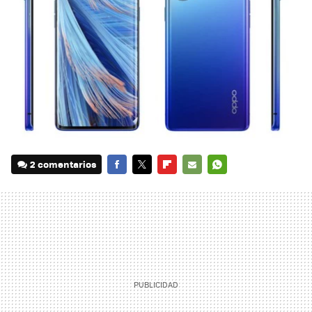
2 comentarios
FACEBOOK
TWITTER
FLIPBOARD
E-
WHATSAPP
MAIL