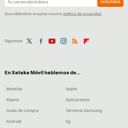
SUSCRIBIR
Suscribiéndote aceptas nuestra
política de privacidad
Síguenos
Twit
Fac
You
Inst
RSS
Flip
ter
ebo
tub
agr
boa
ok
e
am
rd
En Xataka Móvil hablamos de...
Movistar
Apple
Xiaomi
Aplicaciones
Guías de compra
Territorio Samsung
Android
5g