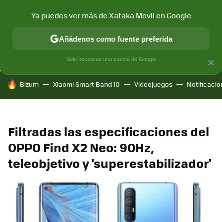
Ya puedes ver más de Xataka Movil en Google
CONECTIVIDAD
MÓVIL Y SOCIEDAD
APLICACIONES
COM
Añádenos como fuente preferida
Solo necesitas una cuenta de Google
×
HOY SE HABLA DE
Bizum
Xiaomi Smart Band 10
Videojuegos
Notificaci
Filtradas las especificaciones del
OPPO Find X2 Neo: 90Hz,
teleobjetivo y 'superestabilizador'