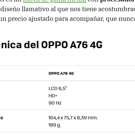
l diseño llamativo al que nos tiene acostumbr
 un precio ajustado para acompañar, que nunc
cnica del OPPO A76 4G
OPPO A76 4G
LCD 6,5"
HD+
90 Hz
164,4 x 75,7 x 8,39 mm.
SO
189 g.