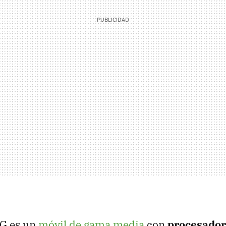
G es un
móvil de gama media
con
procesador