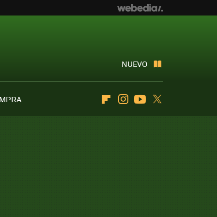
NUEVO
OMPRA
Flipboard
Instagram
Youtube
Twitter