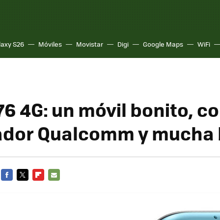
laxy S26
Móviles
Movistar
Digi
Google Maps
WiFi
6 4G: un móvil bonito, c
dor Qualcomm y mucha 
FACEBOOK
TWITTER
FLIPBOARD
E-
MAIL