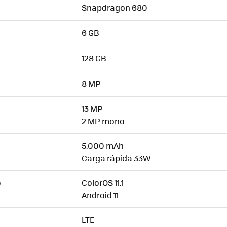
Snapdragon 680
6 GB
128 GB
8 MP
13 MP
2 MP mono
5.000 mAh
Carga rápida 33W
ColorOS 11.1
O
Android 11
LTE