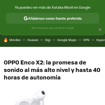
Ya puedes ver más de Xataka Movil en Google
CONECTIVIDAD
MÓVIL Y SOCIEDAD
APLICACIONES
COM
Añádenos como fuente preferida
Solo necesitas una cuenta de Google
×
HOY SE HABLA DE
Móviles
Huawei
Digi
Google Maps
VPN
Hype
OPPO Enco X2: la promesa de
sonido al más alto nivel y hasta 40
horas de autonomía