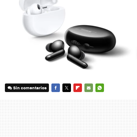
Sin comentarios
FACEBOOK
TWITTER
FLIPBOARD
E-
WHATSAPP
MAIL