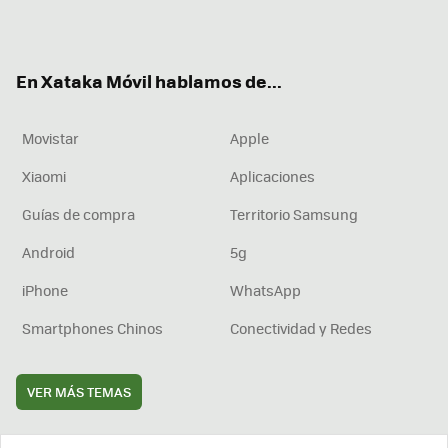
ter
ebo
tub
agr
boa
ok
e
am
rd
En Xataka Móvil hablamos de...
Movistar
Apple
Xiaomi
Aplicaciones
Guías de compra
Territorio Samsung
Android
5g
iPhone
WhatsApp
Smartphones Chinos
Conectividad y Redes
VER MÁS TEMAS