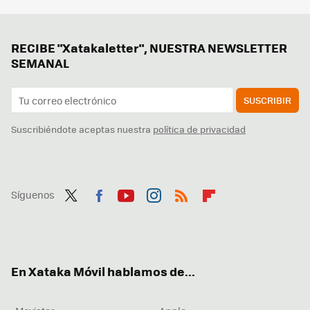
RECIBE "Xatakaletter", NUESTRA NEWSLETTER
SEMANAL
SUSCRIBIR
Suscribiéndote aceptas nuestra
política de privacidad
Síguenos
Twit
Fac
You
Inst
RSS
Flip
ter
ebo
tub
agr
boa
ok
e
am
rd
En Xataka Móvil hablamos de...