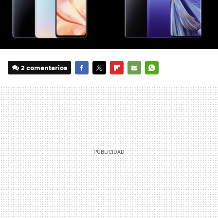
2 comentarios
FACEBOOK
TWITTER
FLIPBOARD
E-
WHATSAPP
MAIL