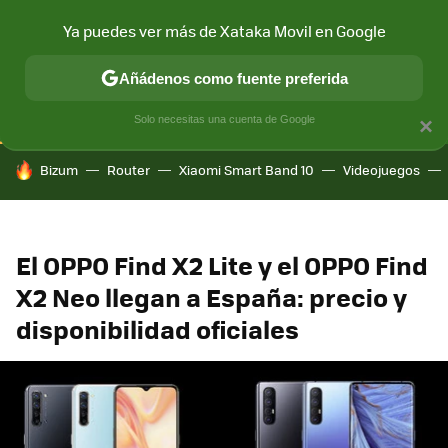
Ya puedes ver más de Xataka Movil en Google
CONECTIVIDAD
MÓVIL Y SOCIEDAD
APLICACIONES
COM
Añádenos como fuente preferida
Solo necesitas una cuenta de Google
×
HOY SE HABLA DE
Bizum
Router
Xiaomi Smart Band 10
Videojuegos
El OPPO Find X2 Lite y el OPPO Find
X2 Neo llegan a España: precio y
disponibilidad oficiales