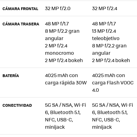
32 MP f/2.0
32 MP f/2.4
CÁMARA FRONTAL
48 MP f/1.7
48 MP f/1.7
CÁMARA TRASERA
8 MP f/2.2 gran
13 MP f/2.4
angular
teleobjetivo
2 MP f/2.4
8 MP f/2.2 gran
monocromo
angular
2 MP f/2.4 bokeh
2 MP f/2.4 bokeh
4025 mAh con
4025 mAh con
BATERÍA
carga rápida 30W
carga Flash VOOC
4.0
5G SA / NSA, Wi-Fi
5G SA / NSA, Wi-Fi
CONECTIVIDAD
6, Bluetooth 5.1,
6, Bluetooth 5.1,
NFC, USB-C,
NFC, USB-C,
minijack
minijack