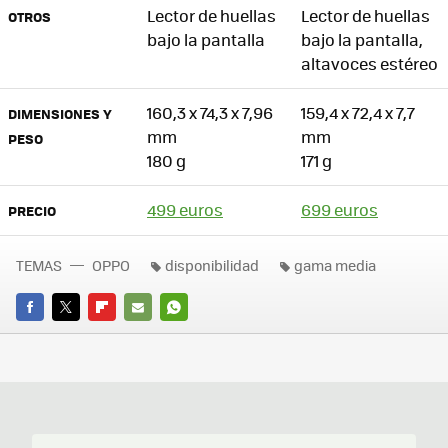
Lector de huellas
Lector de huellas
OTROS
bajo la pantalla
bajo la pantalla,
altavoces estéreo
160,3 x 74,3 x 7,96
159,4 x 72,4 x 7,7
DIMENSIONES Y
mm
mm
PESO
180 g
171 g
499 euros
699 euros
PRECIO
TEMAS
OPPO
disponibilidad
gama media
FACEBOOK
TWITTER
FLIPBOARD
E-
WHATSAPP
MAIL