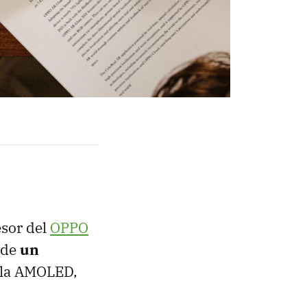
esor del
OPPO
a de
un
lla AMOLED,