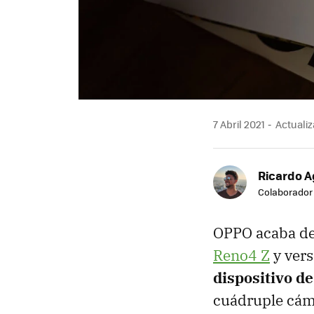
7 Abril 2021
Actualiza
Ricardo A
Colaborador
OPPO acaba de
Reno4 Z
y vers
dispositivo d
cuádruple cáma