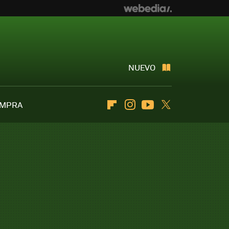
NUEVO
OMPRA
Flipboard
Instagram
Youtube
Twitter