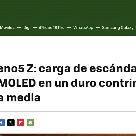
Móviles
Digi
iPhone 18 Pro
WhatsApp
Samsung Galaxy 
no5 Z: carga de escánda
MOLED en un duro contri
a media
FACEBOOK
TWITTER
FLIPBOARD
E-