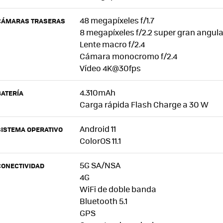
48 megapíxeles f/1.7
CÁMARAS TRASERAS
8 megapíxeles f/2.2 super gran angula
Lente macro f/2.4
Cámara monocromo f/2.4
Vídeo 4K@30fps
4.310mAh
BATERÍA
Carga rápida Flash Charge a 30 W
Android 11
SISTEMA OPERATIVO
ColorOS 11.1
5G SA/NSA
CONECTIVIDAD
4G
WiFi de doble banda
Bluetooth 5.1
GPS