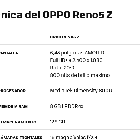
cnica del OPPO Reno5 Z
OPPO RENO5 Z
6,43 pulgadas AMOLED
PANTALLA
FullHD+ a 2.400 x 1.080
Ratio 20:9
800 nits de brillo máximo
MediaTek Dimensity 800U
PROCESADOR
8 GB LPDDR4x
MEMORIA RAM
128 GB
ALMACENAMIENTO
16 megapíxeles f/2.4
CÁMARAS FRONTALES