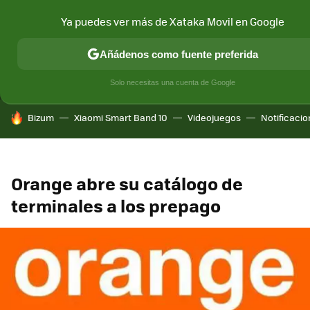
Ya puedes ver más de Xataka Movil en Google
MENÚ
NUEVO
Añádenos como fuente preferida
CONECTIVIDAD
MÓVIL Y SOCIEDAD
APLICACIONES
COM
Solo necesitas una cuenta de Google
HOY SE HABLA DE
Bizum
Xiaomi Smart Band 10
Videojuegos
Notificaci
Orange abre su catálogo de
terminales a los prepago