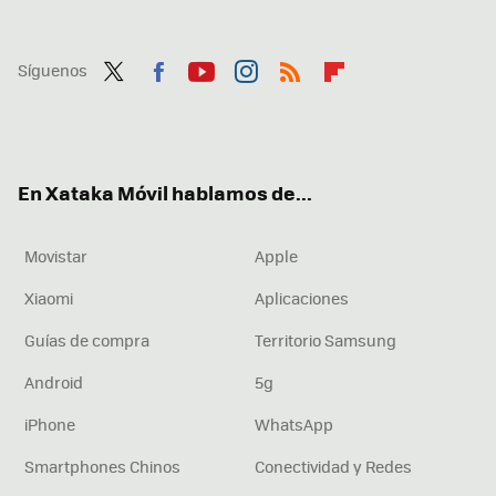
Síguenos
Twit
Fac
You
Inst
RSS
Flip
ter
ebo
tub
agr
boa
ok
e
am
rd
En Xataka Móvil hablamos de...
Movistar
Apple
Xiaomi
Aplicaciones
Guías de compra
Territorio Samsung
Android
5g
iPhone
WhatsApp
Smartphones Chinos
Conectividad y Redes