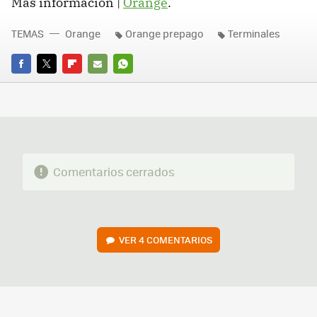
Más información |
Orange
.
TEMAS
Orange
Orange prepago
Terminales
FACEBOOK
TWITTER
FLIPBOARD
E-
WHATSAPP
MAIL
Comentarios cerrados
VER
4 COMENTARIOS