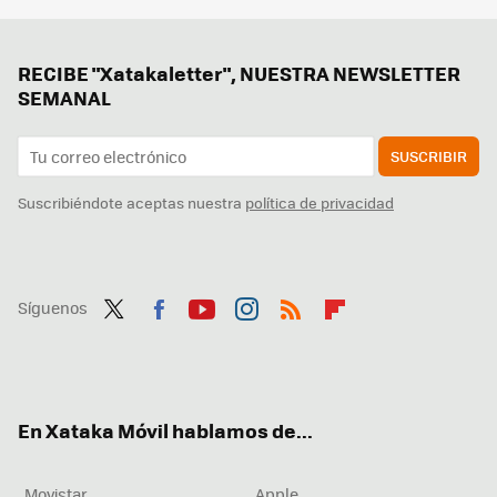
RECIBE "Xatakaletter", NUESTRA NEWSLETTER
SEMANAL
SUSCRIBIR
Suscribiéndote aceptas nuestra
política de privacidad
Síguenos
Twit
Fac
You
Inst
RSS
Flip
ter
ebo
tub
agr
boa
ok
e
am
rd
En Xataka Móvil hablamos de...
Movistar
Apple