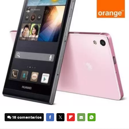
16 comentarios
FACEBOOK
TWITTER
FLIPBOARD
E-
WHATSAPP