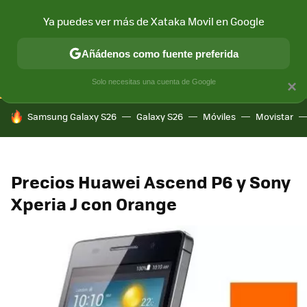
Ya puedes ver más de Xataka Movil en Google
CONECTIVIDAD
MÓVIL Y SOCIEDAD
APLICACIONES
COM
Añádenos como fuente preferida
Solo necesitas una cuenta de Google
×
HOY SE HABLA DE
Samsung Galaxy S26
Galaxy S26
Móviles
Movistar
Precios Huawei Ascend P6 y Sony
Xperia J con Orange