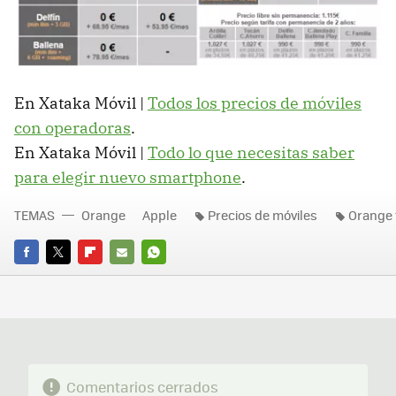
En Xataka Móvil |
Todos los precios de móviles
con operadoras
.
En Xataka Móvil |
Todo lo que necesitas saber
para elegir nuevo smartphone
.
TEMAS
Orange
Apple
Precios de móviles
Orange t
FACEBOOK
TWITTER
FLIPBOARD
E-
WHATSAPP
MAIL
Comentarios cerrados