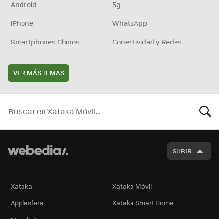
Android
5g
iPhone
WhatsApp
Smartphones Chinos
Conectividad y Redes
VER MÁS TEMAS
BUSCA
SUBIR
Xataka
Xataka Móvil
Applesfera
Xataka Smart Home