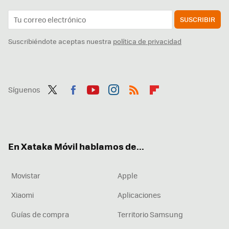
SUSCRIBIR
Suscribiéndote aceptas nuestra
política de privacidad
Síguenos
Twit
Fac
You
Inst
RSS
Flip
ter
ebo
tub
agr
boa
ok
e
am
rd
En Xataka Móvil hablamos de...
Movistar
Apple
Xiaomi
Aplicaciones
Guías de compra
Territorio Samsung