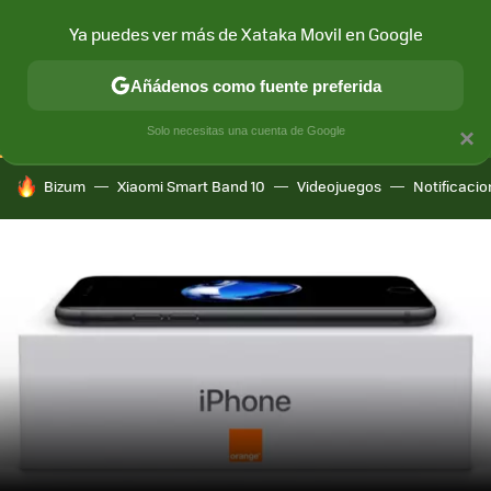
Ya puedes ver más de Xataka Movil en Google
CONECTIVIDAD
MÓVIL Y SOCIEDAD
APLICACIONES
COM
Añádenos como fuente preferida
Solo necesitas una cuenta de Google
×
HOY SE HABLA DE
Bizum
Xiaomi Smart Band 10
Videojuegos
Notificaci