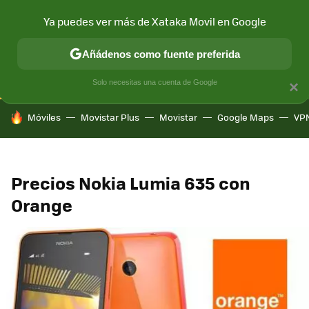
Ya puedes ver más de Xataka Movil en Google
CONECTIVIDAD
MÓVIL Y SOCIEDAD
APLICACIONES
COM
Añádenos como fuente preferida
Solo necesitas una cuenta de Google
×
HOY SE HABLA DE
Móviles
Movistar Plus
Movistar
Google Maps
VP
Precios Nokia Lumia 635 con
Orange