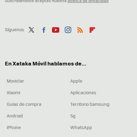
Suscribiéndote aceptas nuestra
política de privacidad
Síguenos
Twit
Fac
You
Inst
RSS
Flip
ter
ebo
tub
agr
boa
ok
e
am
rd
En Xataka Móvil hablamos de...
Movistar
Apple
Xiaomi
Aplicaciones
Guías de compra
Territorio Samsung
Android
5g
iPhone
WhatsApp