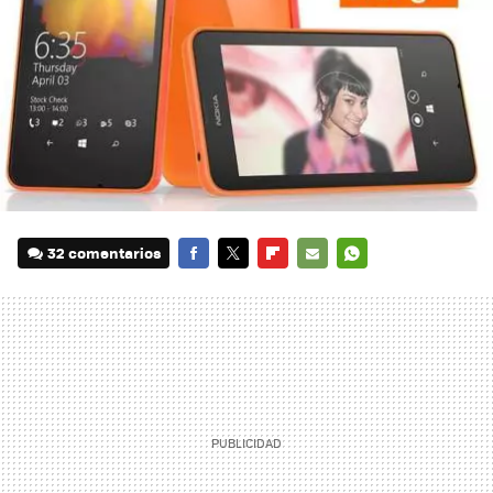
32 comentarios
FACEBOOK
TWITTER
FLIPBOARD
E-
WHATSAPP
MAIL