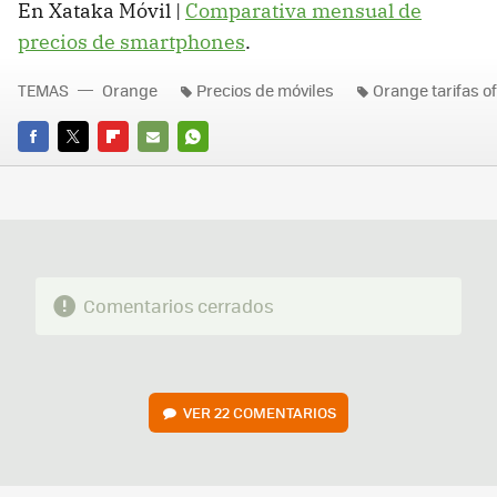
En Xataka Móvil |
Comparativa mensual de
precios de smartphones
.
TEMAS
Orange
Precios de móviles
Orange tarifas o
FACEBOOK
TWITTER
FLIPBOARD
E-
WHATSAPP
MAIL
Comentarios cerrados
VER
22 COMENTARIOS