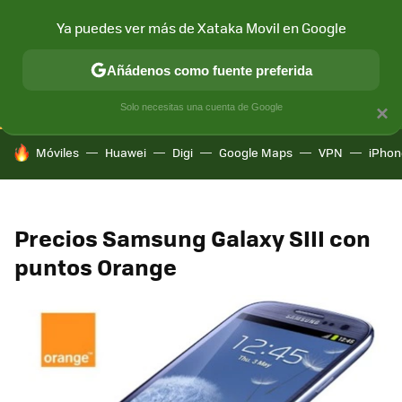
Ya puedes ver más de Xataka Movil en Google
CONECTIVIDAD
MÓVIL Y SOCIEDAD
APLICACIONES
COM
Añádenos como fuente preferida
Solo necesitas una cuenta de Google
×
HOY SE HABLA DE
Móviles
Huawei
Digi
Google Maps
VPN
iPhon
Precios Samsung Galaxy SIII con
puntos Orange