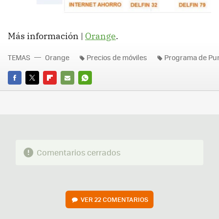
Más información |
Orange
.
TEMAS
Orange
Precios de móviles
Programa de Pu
FACEBOOK
TWITTER
FLIPBOARD
E-
WHATSAPP
MAIL
Comentarios cerrados
VER
22 COMENTARIOS