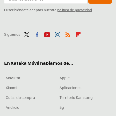
Suscribiéndote aceptas nuestra
política de privacidad
Síguenos
Twit
Fac
You
Inst
RSS
Flip
ter
ebo
tub
agr
boa
ok
e
am
rd
En Xataka Móvil hablamos de...
Movistar
Apple
Xiaomi
Aplicaciones
Guías de compra
Territorio Samsung
Android
5g