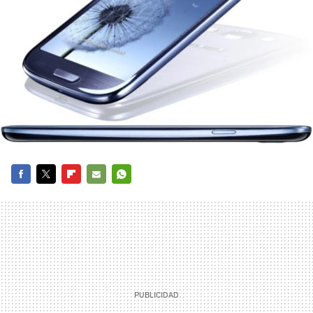
FACEBOOK
TWITTER
FLIPBOARD
E-
WHATSAPP
MAIL