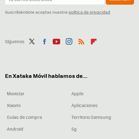
Suscribiéndote aceptas nuestra
política de privacidad
Síguenos
Twit
Fac
You
Inst
RSS
Flip
ter
ebo
tub
agr
boa
ok
e
am
rd
En Xataka Móvil hablamos de...
Movistar
Apple
Xiaomi
Aplicaciones
Guías de compra
Territorio Samsung
Android
5g