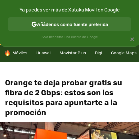
Ya puedes ver más de Xataka Movil en Google
CONECTIVIDAD
MÓVIL Y SOCIEDAD
APLICACIONES
COM
Añádenos como fuente preferida
Solo necesitas una cuenta de Google
×
HOY SE HABLA DE
Móviles
Huawei
Movistar Plus
Digi
Google Maps
Orange te deja probar gratis su
fibra de 2 Gbps: estos son los
requisitos para apuntarte a la
promoción