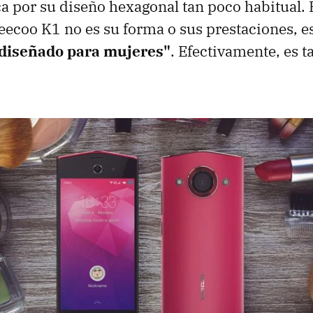
a por su diseño hexagonal tan poco habitual. 
Keecoo K1 no es su forma o sus prestaciones, e
diseñado para mujeres"
. Efectivamente, es t