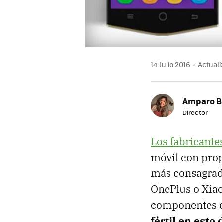
14 Julio 2016
Actualiz
Amparo B
Director
Los fabricante
móvil con prop
más consagrad
OnePlus o Xiao
componentes de
fértil en esto 