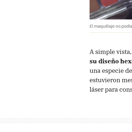
El maquillaje no podí
A simple vista
su diseño he
una especie de
estuvieron mes
láser para con