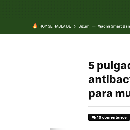
HOY SE HABLA DE
Bizum
Xiaomi Smart Ban
5 pulgad
antibac
para mu
10 comentarios