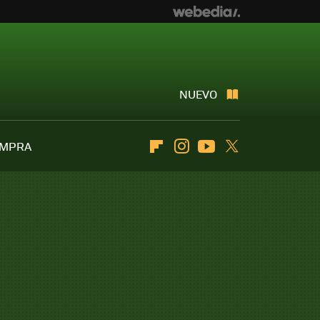
NUEVO
OMPRA
Flipboard
Instagram
Youtube
Twitter