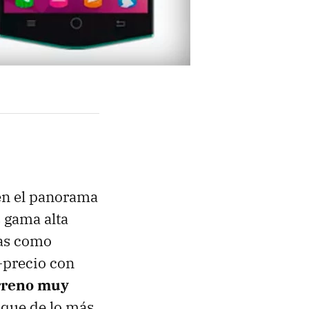
n el panorama
 gama alta
sas como
-precio con
rreno muy
 que de lo más