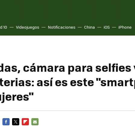
d 10
Videojuegos
Notificaciones
China
iOS
iPhone
as, cámara para selfies y
terias: así es este "sma
jeres"
FACEBOOK
TWITTER
FLIPBOARD
E-