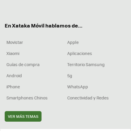
Twit
Fac
You
Inst
RSS
Flip
ter
ebo
tub
agr
boa
ok
e
am
rd
En Xataka Móvil hablamos de...
Movistar
Apple
Xiaomi
Aplicaciones
Guías de compra
Territorio Samsung
Android
5g
iPhone
WhatsApp
Smartphones Chinos
Conectividad y Redes
VER MÁS TEMAS