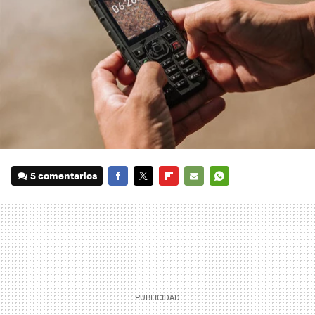
5 comentarios
FACEBOOK
TWITTER
FLIPBOARD
E-
WHATSAPP
MAIL