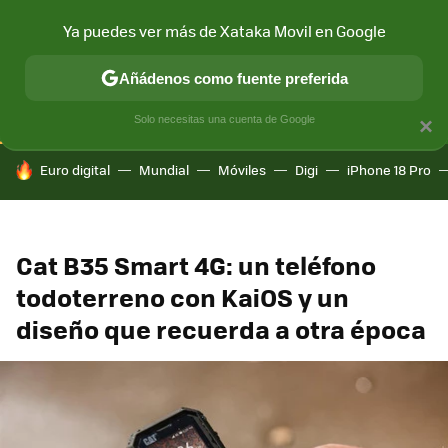
Ya puedes ver más de Xataka Movil en Google
CONECTIVIDAD
MÓVIL Y SOCIEDAD
APLICACIONES
COM
Añádenos como fuente preferida
Solo necesitas una cuenta de Google
×
HOY SE HABLA DE
Euro digital
Mundial
Móviles
Digi
iPhone 18 Pro
Cat B35 Smart 4G: un teléfono
todoterreno con KaiOS y un
diseño que recuerda a otra época