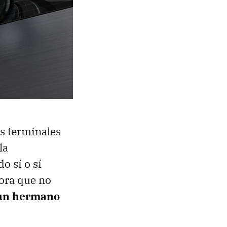
os terminales
la
o sí o sí
hora que no
 un hermano