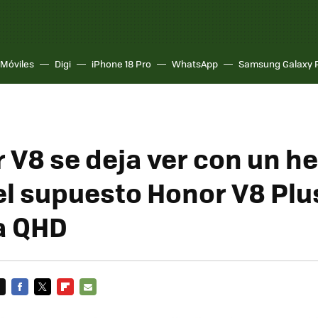
Móviles
Digi
iPhone 18 Pro
WhatsApp
Samsung Galaxy 
r V8 se deja ver con un 
el supuesto Honor V8 Plu
a QHD
FACEBOOK
TWITTER
FLIPBOARD
E-