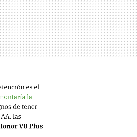
atención es el
montaría la
gnos de tener
AA, las
 Honor V8 Plus