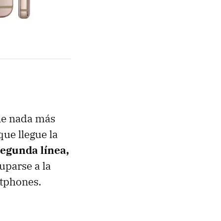
ene nada más
ue llegue la
egunda línea,
uparse a la
rtphones.