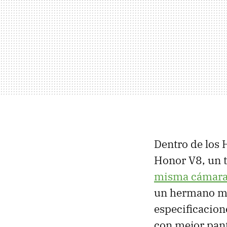
Dentro de los 
Honor V8, un t
misma cámara 
un hermano ma
especificacion
con mejor pant