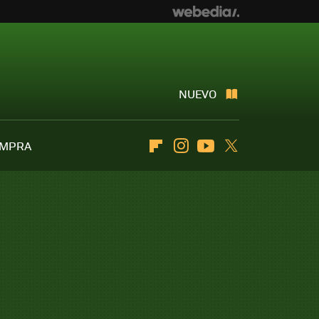
NUEVO
OMPRA
Flipboard
Instagram
Youtube
Twitter