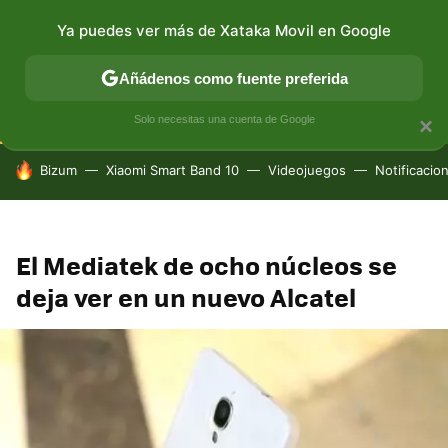
Ya puedes ver más de Xataka Movil en Google
CONECTIVIDAD
MÓVIL Y SOCIEDAD
APLICACIONES
Añádenos como fuente preferida
Solo necesitas una cuenta de Google
×
HOY SE HABLA DE
Bizum
Xiaomi Smart Band 10
Videojuegos
Notificacio
El Mediatek de ocho núcleos se
deja ver en un nuevo Alcatel