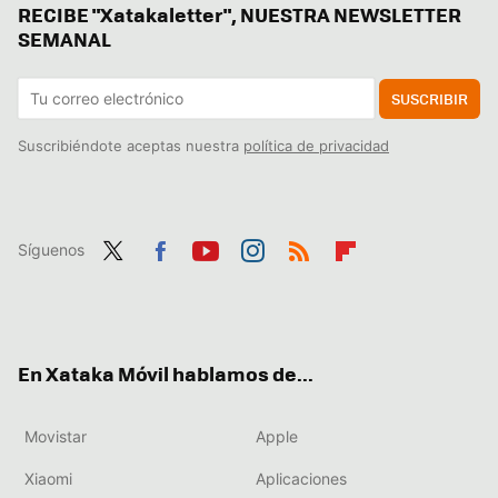
RECIBE "Xatakaletter", NUESTRA NEWSLETTER
SEMANAL
SUSCRIBIR
Suscribiéndote aceptas nuestra
política de privacidad
Síguenos
Twit
Fac
You
Inst
RSS
Flip
ter
ebo
tub
agr
boa
ok
e
am
rd
En Xataka Móvil hablamos de...
Movistar
Apple
Xiaomi
Aplicaciones