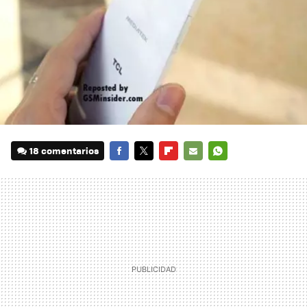
18 comentarios
FACEBOOK
TWITTER
FLIPBOARD
E-
WHATSAPP
MAIL