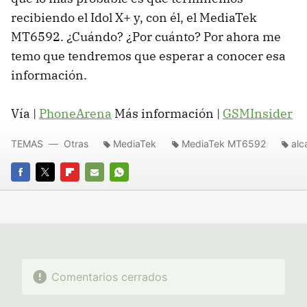
recibiendo el Idol X+ y, con él, el MediaTek
MT6592. ¿Cuándo? ¿Por cuánto? Por ahora me
temo que tendremos que esperar a conocer esa
información.
Vía |
PhoneArena
Más información |
GSMInsider
TEMAS
Otras
MediaTek
MediaTek MT6592
alc
FACEBOOK
TWITTER
FLIPBOARD
E-
WHATSAPP
MAIL
Comentarios cerrados