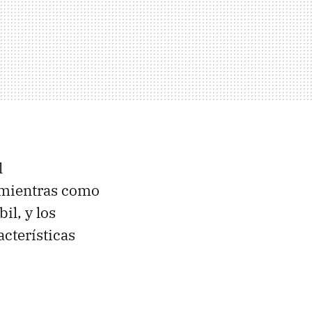
l
, mientras como
il, y los
acterísticas