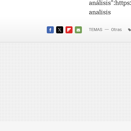
análisis":htt
analisis
TEMAS
Otras
FACEBOOK
TWITTER
FLIPBOARD
E-
MAIL