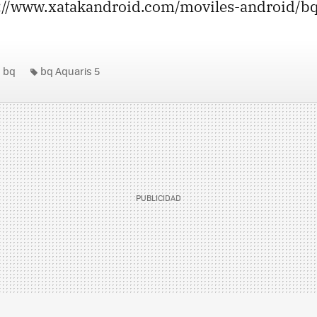
ps://www.xatakandroid.com/moviles-android/bq
bq
bq Aquaris 5