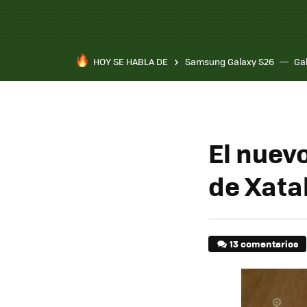
HOY SE HABLA DE
Samsung Galaxy S26
Ga
El nuevo
de Xata
13 comentarios