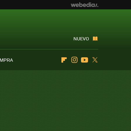
NUEVO
OMPRA
Flipboard
Instagram
Youtube
Twitter