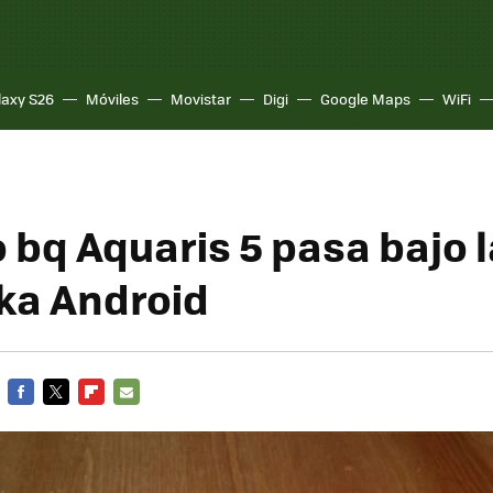
laxy S26
Móviles
Movistar
Digi
Google Maps
WiFi
 bq Aquaris 5 pasa bajo l
ka Android
FACEBOOK
TWITTER
FLIPBOARD
E-
MAIL