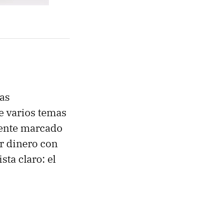
as
e varios temas
sente marcado
r dinero con
sta claro: el