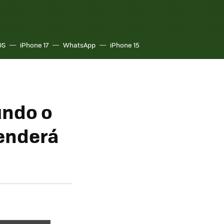
OS
iPhone 17
WhatsApp
iPhone 15
undo o
renderá