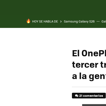
HOY SE HABLA DE
Samsung Galaxy S26
Ga
El OneP
tercer 
a la gen
21 comentarios