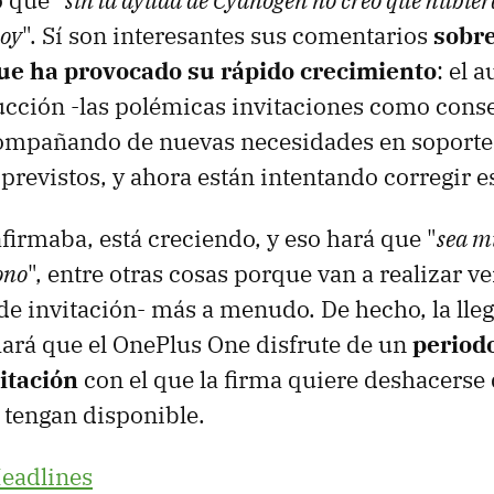
ó que "
sin la ayuda de Cyanogen no creo que hubié
hoy
". Sí son interesantes sus comentarios
sobre
que ha provocado su rápido crecimiento
: el 
ucción -las polémicas invitaciones como cons
acompañando de nuevas necesidades en soporte
previstos, y ahora están intentando corregir 
afirmaba, está creciendo, y eso hará que "
sea m
ono
", entre otras cosas porque van a realizar ve
de invitación- más a menudo. De hecho, la lle
ará que el OnePlus One disfrute de un
periodo
itación
con el que la firma quiere deshacerse 
 tengan disponible.
eadlines