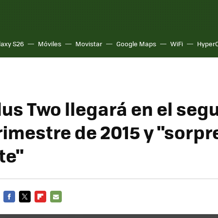
laxy S26
Móviles
Movistar
Google Maps
WiFi
Hyper
lus Two llegará en el seg
trimestre de 2015 y "sorp
te"
FACEBOOK
TWITTER
FLIPBOARD
E-