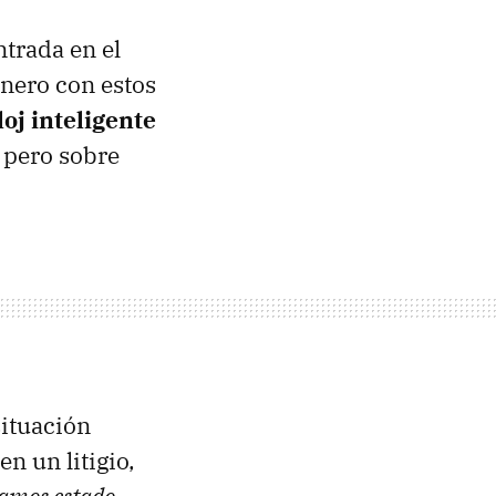
trada en el
inero con estos
loj inteligente
 pero sobre
situación
n un litigio,