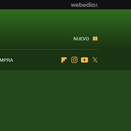
NUEVO
OMPRA
Flipboard
Instagram
Youtube
Twitter