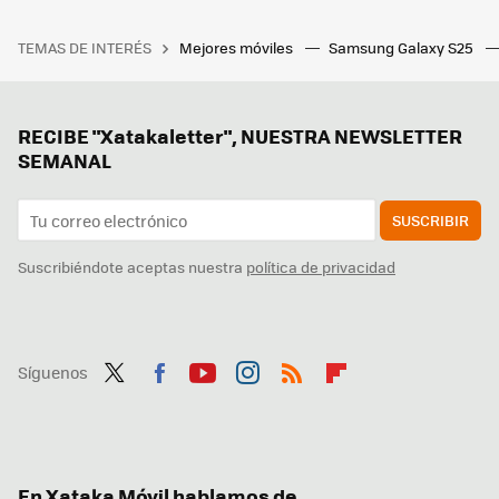
TEMAS DE INTERÉS
Mejores móviles
Samsung Galaxy S25
RECIBE "Xatakaletter", NUESTRA NEWSLETTER
SEMANAL
SUSCRIBIR
Suscribiéndote aceptas nuestra
política de privacidad
Síguenos
Twit
Fac
You
Inst
RSS
Flip
ter
ebo
tub
agr
boa
ok
e
am
rd
En Xataka Móvil hablamos de...