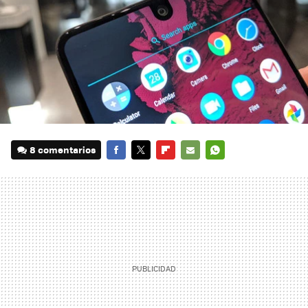
8 comentarios
FACEBOOK
TWITTER
FLIPBOARD
E-
WHATSAPP
MAIL