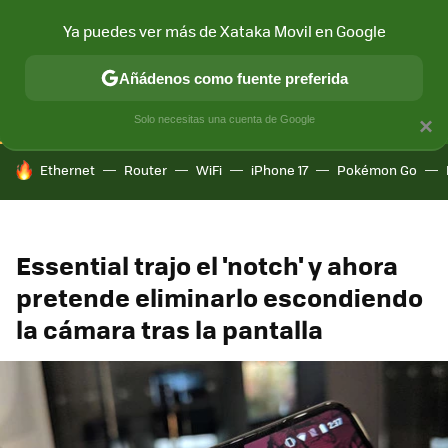
Ya puedes ver más de Xataka Movil en Google
CONECTIVIDAD
MÓVIL Y SOCIEDAD
APLICACIONES
COM
Añádenos como fuente preferida
Solo necesitas una cuenta de Google
×
HOY SE HABLA DE
Ethernet
Router
WiFi
iPhone 17
Pokémon Go
Essential trajo el 'notch' y ahora
pretende eliminarlo escondiendo
la cámara tras la pantalla