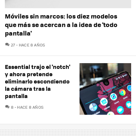
Móviles sin marcos: los diez modelos
que más se acercan a la idea de 'todo
pantalla'
COMENTARIOS
27
HACE 8 AÑOS
Essential trajo el 'notch'
y ahora pretende
eliminarlo escondiendo
la cámara tras la
pantalla
COMENTARIOS
8
HACE 8 AÑOS