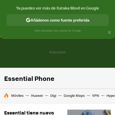
Ya puedes ver más de Xataka Movil en Google
CONECTIVIDAD
MÓVIL Y SOCIEDAD
APLICACIONES
COM
Añádenos como fuente preferida
Solo necesitas una cuenta de Google
×
Essential Phone
HOY SE HABLA DE
Móviles
Huawei
Digi
Google Maps
VPN
Hype
Essential tiene nuevo