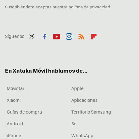
Suscribiéndote aceptas nuestra
política de privacidad
Síguenos
Twit
Fac
You
Inst
RSS
Flip
ter
ebo
tub
agr
boa
ok
e
am
rd
En Xataka Móvil hablamos de...
Movistar
Apple
Xiaomi
Aplicaciones
Guías de compra
Territorio Samsung
Android
5g
iPhone
WhatsApp