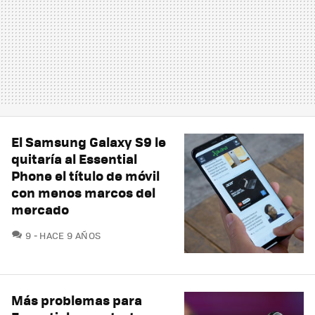
El Samsung Galaxy S9 le
quitaría al Essential
Phone el título de móvil
con menos marcos del
mercado
COMENTARIOS
9
HACE 9 AÑOS
Más problemas para