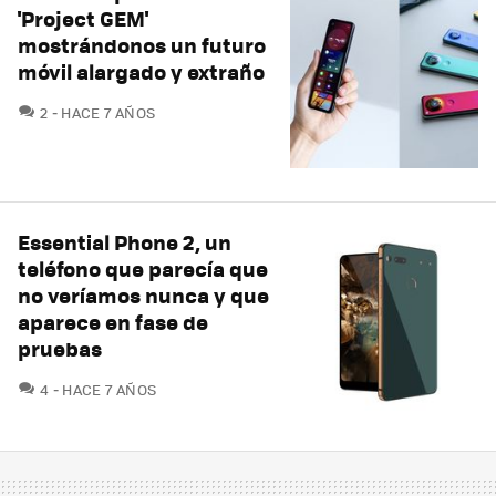
'Project GEM'
mostrándonos un futuro
móvil alargado y extraño
COMENTARIOS
2
HACE 7 AÑOS
Essential Phone 2, un
teléfono que parecía que
no veríamos nunca y que
aparece en fase de
pruebas
COMENTARIOS
4
HACE 7 AÑOS