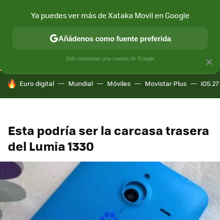
Ya puedes ver más de Xataka Movil en Google
CONECTIVIDAD
MÓVIL Y SOCIEDAD
APLICACIONES
COM
Añádenos como fuente preferida
Solo necesitas una cuenta de Google
×
HOY SE HABLA DE
Euro digital
Mundial
Móviles
Movistar Plus
iOS 27
Esta podría ser la carcasa trasera
del Lumia 1330