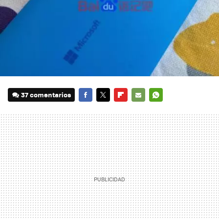
37 comentarios
FACEBOOK
TWITTER
FLIPBOARD
E-
WHATSAPP
MAIL