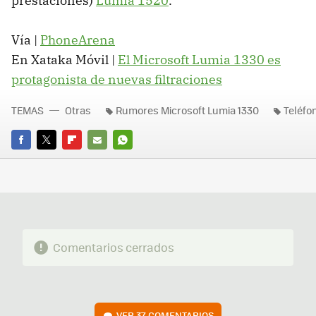
prestaciones)
Lumia 1520
.
Vía |
PhoneArena
En Xataka Móvil |
El Microsoft Lumia 1330 es
protagonista de nuevas filtraciones
TEMAS
Otras
Rumores Microsoft Lumia 1330
Teléfo
FACEBOOK
TWITTER
FLIPBOARD
E-
WHATSAPP
MAIL
Comentarios cerrados
VER
37 COMENTARIOS