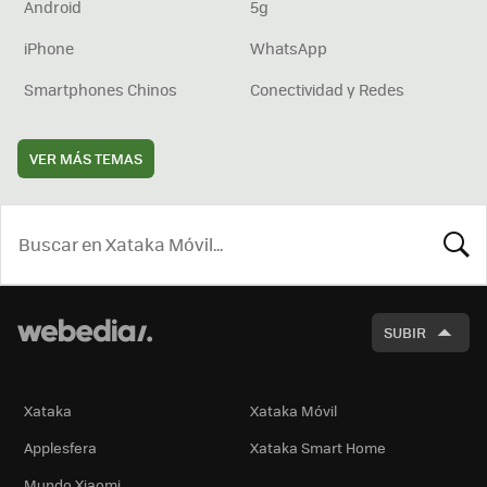
Android
5g
iPhone
WhatsApp
Smartphones Chinos
Conectividad y Redes
VER MÁS TEMAS
BUSCA
SUBIR
Xataka
Xataka Móvil
Applesfera
Xataka Smart Home
Mundo Xiaomi