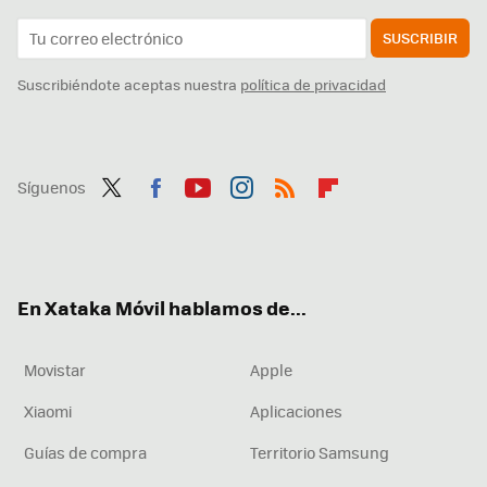
SUSCRIBIR
Suscribiéndote aceptas nuestra
política de privacidad
Síguenos
Twit
Fac
You
Inst
RSS
Flip
ter
ebo
tub
agr
boa
ok
e
am
rd
En Xataka Móvil hablamos de...
Movistar
Apple
Xiaomi
Aplicaciones
Guías de compra
Territorio Samsung