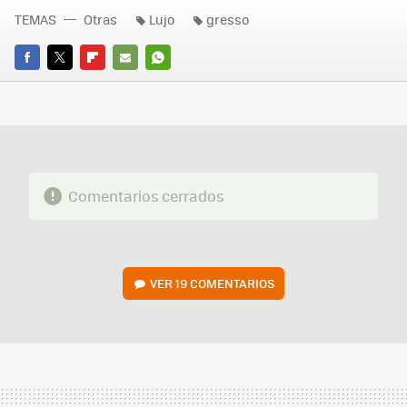
TEMAS
Otras
Lujo
gresso
FACEBOOK
TWITTER
FLIPBOARD
E-
WHATSAPP
MAIL
Comentarios cerrados
VER
19 COMENTARIOS