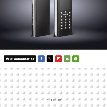
21 comentarios
FACEBOOK
TWITTER
FLIPBOARD
E-
WHATSAPP
MAIL