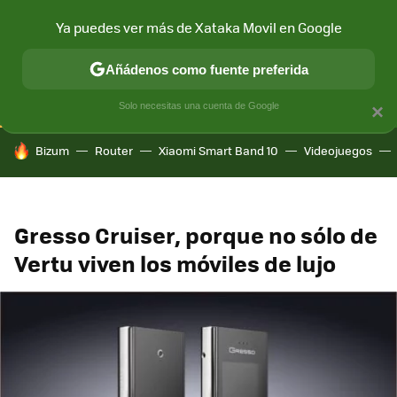
Ya puedes ver más de Xataka Movil en Google
CONECTIVIDAD
MÓVIL Y SOCIEDAD
APLICACIONES
COM
Añádenos como fuente preferida
Solo necesitas una cuenta de Google
×
HOY SE HABLA DE
Bizum
Router
Xiaomi Smart Band 10
Videojuegos
Gresso Cruiser, porque no sólo de
Vertu viven los móviles de lujo