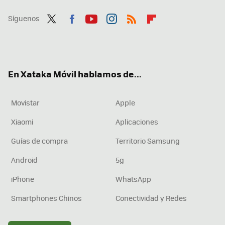
Síguenos
Twit
Fac
You
Inst
RSS
Flip
ter
ebo
tub
agr
boa
ok
e
am
rd
En Xataka Móvil hablamos de...
Movistar
Apple
Xiaomi
Aplicaciones
Guías de compra
Territorio Samsung
Android
5g
iPhone
WhatsApp
Smartphones Chinos
Conectividad y Redes