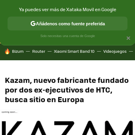
Ya puedes ver más de Xataka Movil en Google
CONECTIVIDAD
MÓVIL Y SOCIEDAD
APLICACIONES
COM
Añádenos como fuente preferida
Solo necesitas una cuenta de Google
×
HOY SE HABLA DE
Bizum
Router
Xiaomi Smart Band 10
Videojuegos
Kazam, nuevo fabricante fundado
por dos ex-ejecutivos de HTC,
busca sitio en Europa