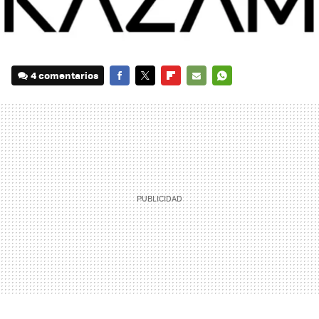
4 comentarios
FACEBOOK
TWITTER
FLIPBOARD
E-
WHATSAPP
MAIL