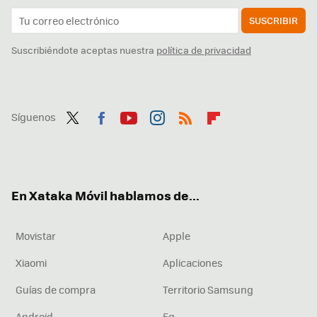
SUSCRIBIR
Suscribiéndote aceptas nuestra
política de privacidad
Síguenos
Twit
Fac
You
Inst
RSS
Flip
ter
ebo
tub
agr
boa
ok
e
am
rd
En Xataka Móvil hablamos de...
Movistar
Apple
Xiaomi
Aplicaciones
Guías de compra
Territorio Samsung
Android
5g