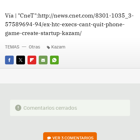
Vía | "CneT":http://news.cnet.com/8301-1035_3-
57589694-94/ex-htc-execs-cant-quit-phone-
game-create-startup-kazam/
TEMAS
Otras
Kazam
FACEBOOK
TWITTER
FLIPBOARD
E-
WHATSAPP
MAIL
Comentarios cerrados
VER
3 COMENTARIOS