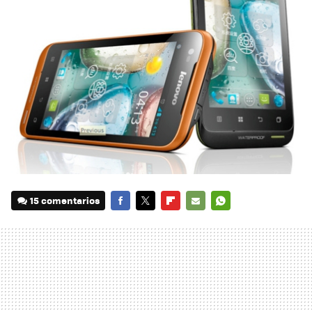
15 comentarios
FACEBOOK
TWITTER
FLIPBOARD
E-
WHATSAPP
MAIL