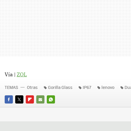
Vía |
ZOL
TEMAS
Otras
Gorilla Glass
IP67
lenovo
Du
FACEBOOK
TWITTER
FLIPBOARD
E-
WHATSAPP
MAIL