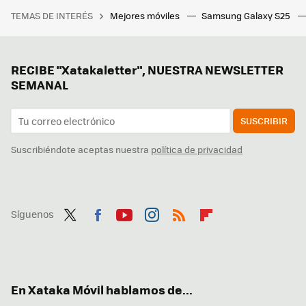
TEMAS DE INTERÉS
Mejores móviles
Samsung Galaxy S25
RECIBE "Xatakaletter", NUESTRA NEWSLETTER
SEMANAL
SUSCRIBIR
Suscribiéndote aceptas nuestra
política de privacidad
Síguenos
Twit
Fac
You
Inst
RSS
Flip
ter
ebo
tub
agr
boa
ok
e
am
rd
En Xataka Móvil hablamos de...