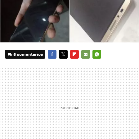
5 comentarios
FACEBOOK
TWITTER
FLIPBOARD
E-
WHATSAPP
MAIL