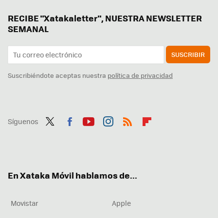
RECIBE "Xatakaletter", NUESTRA NEWSLETTER
SEMANAL
SUSCRIBIR
Suscribiéndote aceptas nuestra
política de privacidad
Síguenos
Twit
Fac
You
Inst
RSS
Flip
ter
ebo
tub
agr
boa
ok
e
am
rd
En Xataka Móvil hablamos de...
Movistar
Apple