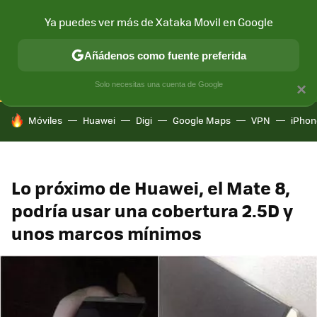
Ya puedes ver más de Xataka Movil en Google
CONECTIVIDAD
MÓVIL Y SOCIEDAD
APLICACIONES
COM
Añádenos como fuente preferida
Solo necesitas una cuenta de Google
×
HOY SE HABLA DE
Móviles
Huawei
Digi
Google Maps
VPN
iPhon
Lo próximo de Huawei, el Mate 8,
podría usar una cobertura 2.5D y
unos marcos mínimos