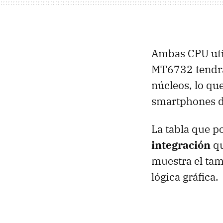
Ambas CPU util
MT6732 tendrá
núcleos, lo que
smartphones de
La tabla que po
integración
qu
muestra el tama
lógica gráfica.