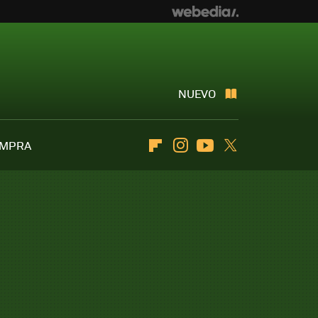
NUEVO
OMPRA
Flipboard
Instagram
Youtube
Twitter