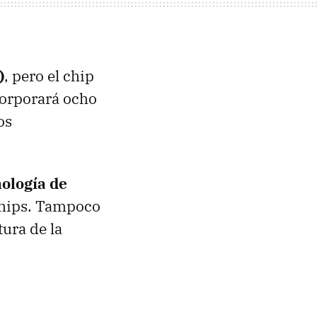
)
, pero el chip
orporará ocho
os
nología de
chips. Tampoco
tura de la