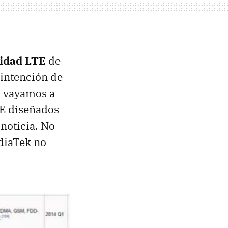
vidad LTE
de
 intención de
4 vayamos a
TE diseñados
noticia. No
ediaTek no