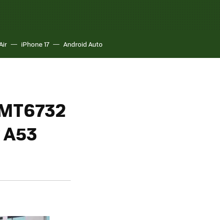
Air
iPhone 17
Android Auto
s MT6732
x A53