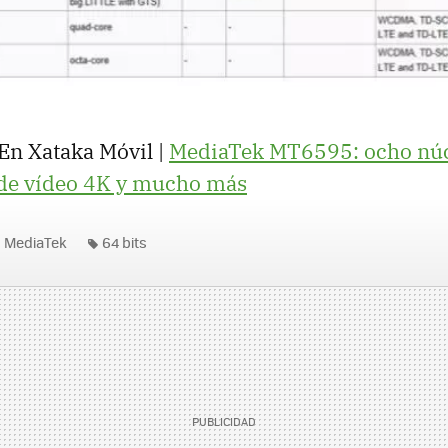
En Xataka Móvil |
MediaTek MT6595: ocho núc
de vídeo 4K y mucho más
MediaTek
64 bits