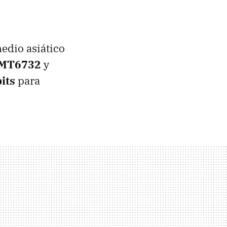
edio asiático
MT6732
y
its
para