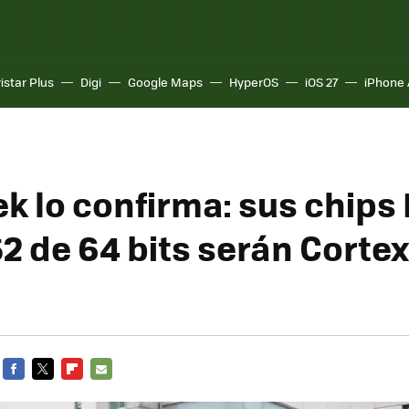
istar Plus
Digi
Google Maps
HyperOS
iOS 27
iPhone 
k lo confirma: sus chip
2 de 64 bits serán Corte
FACEBOOK
TWITTER
FLIPBOARD
E-