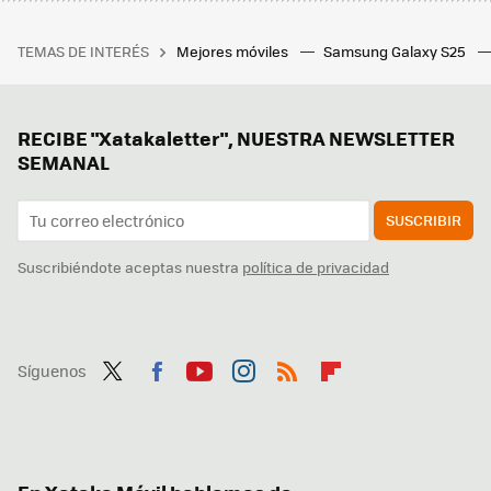
TEMAS DE INTERÉS
Mejores móviles
Samsung Galaxy S25
RECIBE "Xatakaletter", NUESTRA NEWSLETTER
SEMANAL
SUSCRIBIR
Suscribiéndote aceptas nuestra
política de privacidad
Síguenos
Twit
Fac
You
Inst
RSS
Flip
ter
ebo
tub
agr
boa
ok
e
am
rd