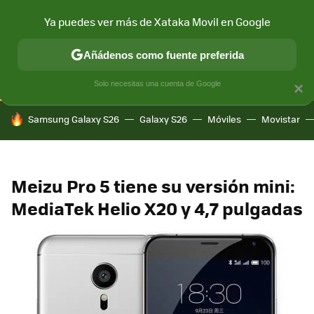
Ya puedes ver más de Xataka Movil en Google
CONECTIVIDAD
MÓVIL Y SOCIEDAD
APLICACIONES
COM
Añádenos como fuente preferida
Solo necesitas una cuenta de Google
×
HOY SE HABLA DE
Samsung Galaxy S26
Galaxy S26
Móviles
Movistar
Meizu Pro 5 tiene su versión mini:
MediaTek Helio X20 y 4,7 pulgadas