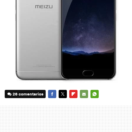
26 comentarios
FACEBOOK
TWITTER
FLIPBOARD
E-
WHATSAPP
MAIL