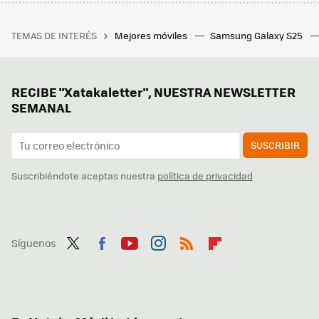
TEMAS DE INTERÉS
Mejores móviles
Samsung Galaxy S25
RECIBE "Xatakaletter", NUESTRA NEWSLETTER
SEMANAL
SUSCRIBIR
Suscribiéndote aceptas nuestra
política de privacidad
Síguenos
Twit
Fac
You
Inst
RSS
Flip
ter
ebo
tub
agr
boa
ok
e
am
rd