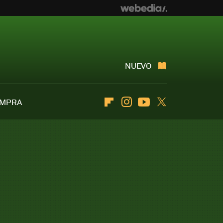
NUEVO
OMPRA
Flipboard
Instagram
Youtube
Twitter