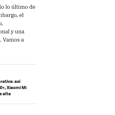
o lo último de
mbargo, el
o,
onal y una
K. Vamos a
ativa: así
+, Xiaomi Mi
a alta