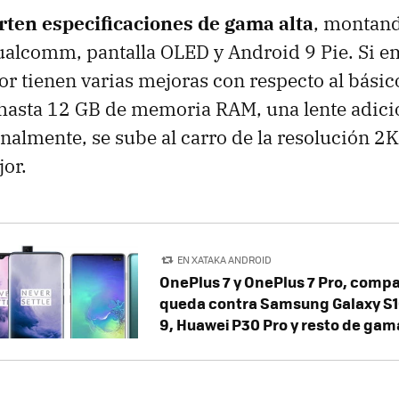
ten especificaciones de gama alta
, montand
ualcomm, pantalla OLED y Android 9 Pie. Si e
r tienen varias mejoras con respecto al básic
hasta 12 GB de memoria RAM, una lente adici
finalmente, se sube al carro de la resolución 2
or.
EN XATAKA ANDROID
OnePlus 7 y OnePlus 7 Pro, compar
queda contra Samsung Galaxy S10
9, Huawei P30 Pro y resto de gam