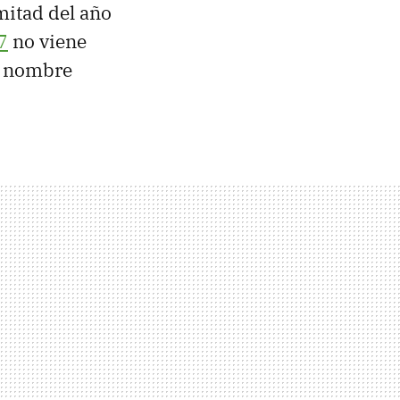
mitad del año
7
no viene
o nombre