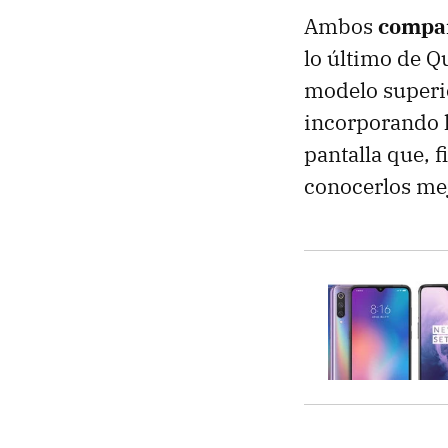
Ambos
compar
lo último de Q
modelo superio
incorporando 
pantalla que, 
conocerlos mej