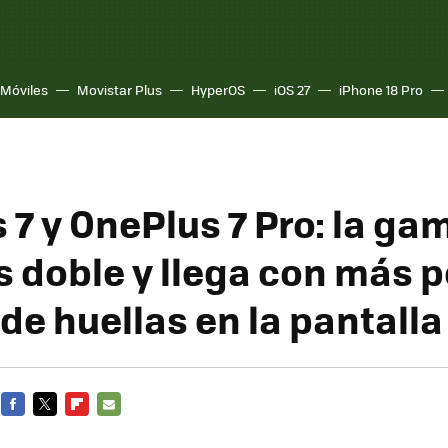
Móviles
Movistar Plus
HyperOS
iOS 27
iPhone 18 Pro
7 y OnePlus 7 Pro: la ga
s doble y llega con más 
 de huellas en la pantalla
FACEBOOK
TWITTER
FLIPBOARD
E-