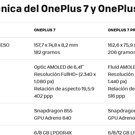
nica del OnePlus 7 y OnePlus
ONEPLUS 7
ONEPLUS 7 P
PESO
157,7 x 74,8 x 8,2 mm
162,6 x 75,9
182 gramos
206 gramo
Optic AMOLED de 6,41"
Fluid AMOLE
Resolución FullHD+ (2.340 x
Resolución 
1.080 px)
1.440 px)
Relación de aspecto 19,5:9
Relación de
402 ppp
516 ppp
Snapdragon 855
Snapdrago
GPU Adreno 640
GPU Adreno
6/8 GB LPDDR4X
6/8/12 GB 