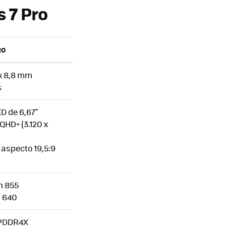
 7 Pro
RO
 x 8,8 mm
s
D de 6,67"
QHD+ (3.120 x
 aspecto 19,5:9
n 855
 640
LPDDR4X