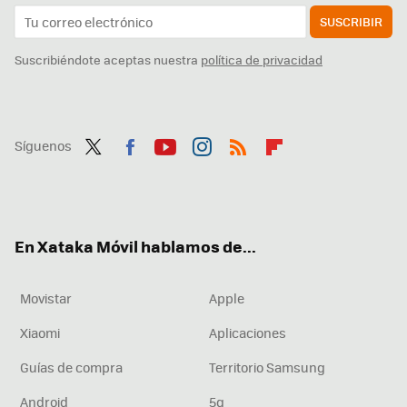
SUSCRIBIR
Suscribiéndote aceptas nuestra
política de privacidad
Síguenos
Twit
Fac
You
Inst
RSS
Flip
ter
ebo
tub
agr
boa
ok
e
am
rd
En Xataka Móvil hablamos de...
Movistar
Apple
Xiaomi
Aplicaciones
Guías de compra
Territorio Samsung
Android
5g