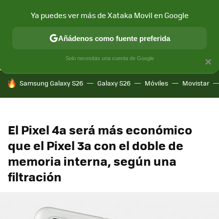
Ya puedes ver más de Xataka Movil en Google
CONECTIVIDAD
MÓVIL Y SOCIEDAD
APLICACIONES
COM
Añádenos como fuente preferida
Solo necesitas una cuenta de Google
×
HOY SE HABLA DE
Samsung Galaxy S26
Galaxy S26
Móviles
Movistar
El Pixel 4a será más económico
que el Pixel 3a con el doble de
memoria interna, según una
filtración