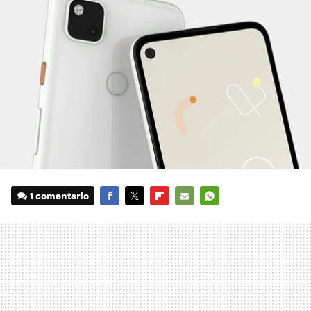
1 comentario
FACEBOOK
TWITTER
FLIPBOARD
E-
WHATSAPP
MAIL