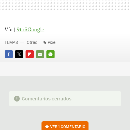
Vía |
9to5Google
TEMAS
Otras
Pixel
FACEBOOK
TWITTER
FLIPBOARD
E-
WHATSAPP
MAIL
Comentarios cerrados
VER
1 COMENTARIO