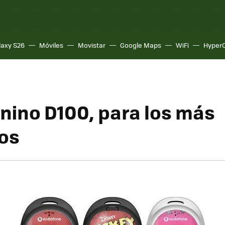
laxy S26
Móviles
Movistar
Google Maps
WiFi
Hyper
nino D100, para los más
os