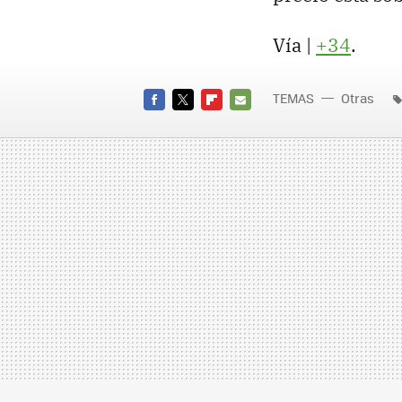
Vía |
+34
.
TEMAS
Otras
FACEBOOK
TWITTER
FLIPBOARD
E-
MAIL