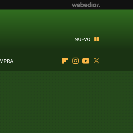
NUEVO
OMPRA
Flipboard
Instagram
Youtube
Twitter