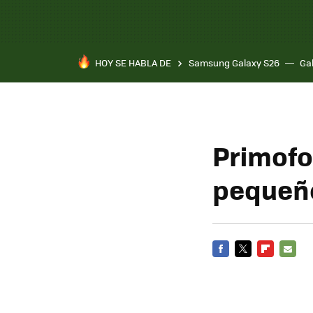
HOY SE HABLA DE
Samsung Galaxy S26
Ga
Primofo
pequeñ
FACEBOOK
TWITTER
FLIPBOARD
E-
MAIL