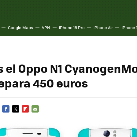
Google Maps
VPN
iPhone 18 Pro
iPhone Air
iPhone 
s el Oppo N1 CyanogenM
epara 450 euros
FACEBOOK
TWITTER
FLIPBOARD
E-
MAIL