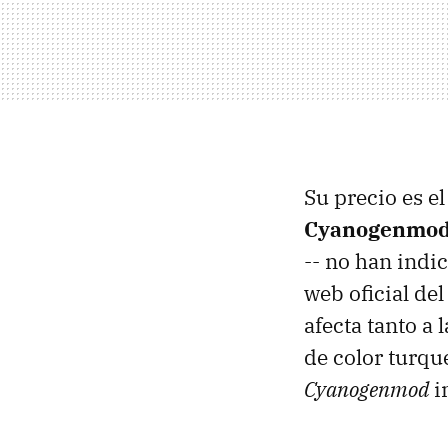
Su precio es e
Cyanogenmod 
-- no han indi
web oficial del
afecta tanto a
de color turqu
Cyanogenmod
i