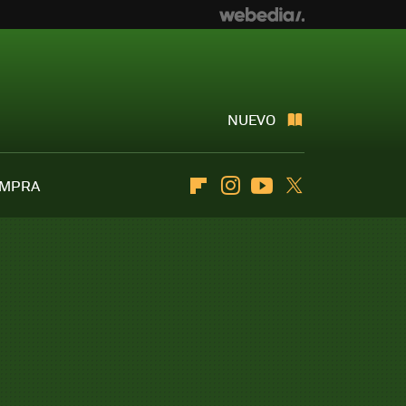
NUEVO
OMPRA
Flipboard
Instagram
Youtube
Twitter