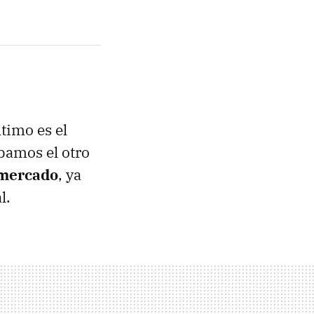
timo es el
bamos el otro
 mercado
, ya
l.