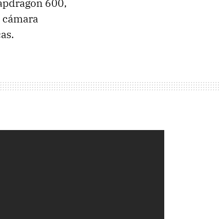
napdragon 600,
a cámara
as.