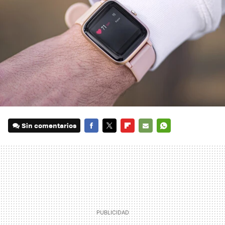
Sin comentarios
FACEBOOK
TWITTER
FLIPBOARD
E-
WHATSAPP
MAIL