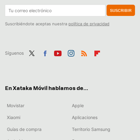
SUSCRIBIR
Suscribiéndote aceptas nuestra
política de privacidad
Síguenos
Twit
Fac
You
Inst
RSS
Flip
ter
ebo
tub
agr
boa
ok
e
am
rd
En Xataka Móvil hablamos de...
Movistar
Apple
Xiaomi
Aplicaciones
Guías de compra
Territorio Samsung