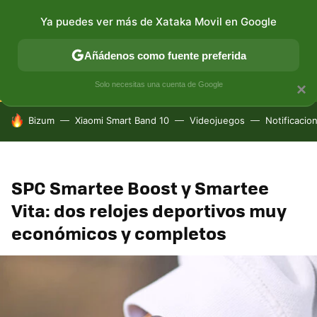
Ya puedes ver más de Xataka Movil en Google
CONECTIVIDAD
MÓVIL Y SOCIEDAD
APLICACIONES
Añádenos como fuente preferida
Solo necesitas una cuenta de Google
×
HOY SE HABLA DE
Bizum
Xiaomi Smart Band 10
Videojuegos
Notificacio
SPC Smartee Boost y Smartee
Vita: dos relojes deportivos muy
económicos y completos