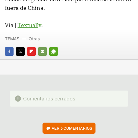
fuera de China.
Vía |
Textually
.
TEMAS
Otras
FACEBOOK
TWITTER
FLIPBOARD
E-
WHATSAPP
MAIL
Comentarios cerrados
VER
3 COMENTARIOS