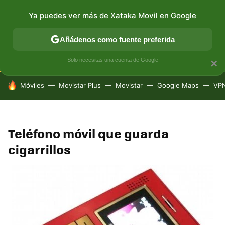
Ya puedes ver más de Xataka Movil en Google
CONECTIVIDAD
MÓVIL Y SOCIEDAD
APLICACIONES
Añádenos como fuente preferida
Solo necesitas una cuenta de Google
×
HOY SE HABLA DE
Móviles
Movistar Plus
Movistar
Google Maps
VP
Teléfono móvil que guarda
cigarrillos