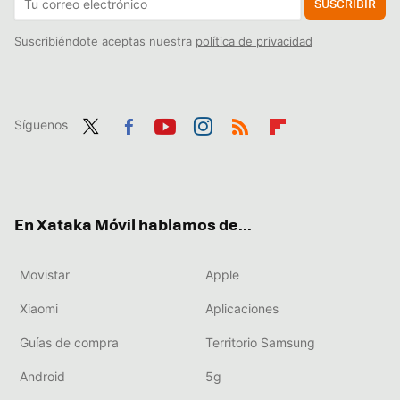
SUSCRIBIR
Suscribiéndote aceptas nuestra
política de privacidad
Síguenos
Twit
Fac
You
Inst
RSS
Flip
ter
ebo
tub
agr
boa
ok
e
am
rd
En Xataka Móvil hablamos de...
Movistar
Apple
Xiaomi
Aplicaciones
Guías de compra
Territorio Samsung
Android
5g