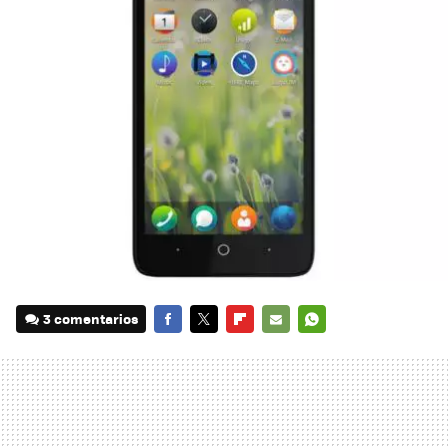
3 comentarios
FACEBOOK
TWITTER
FLIPBOARD
E-
WHATSAPP
MAIL