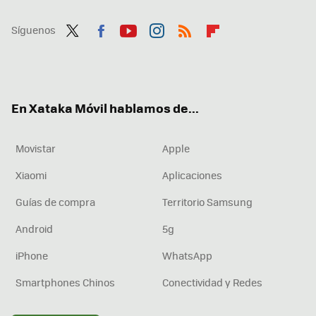
Síguenos
Twit
Fac
You
Inst
RSS
Flip
ter
ebo
tub
agr
boa
ok
e
am
rd
En Xataka Móvil hablamos de...
Movistar
Apple
Xiaomi
Aplicaciones
Guías de compra
Territorio Samsung
Android
5g
iPhone
WhatsApp
Smartphones Chinos
Conectividad y Redes