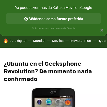
Ya puedes ver más de Xataka Movil en Google
MENÚ
NUEVO
Añádenos como fuente preferida
CONECTIVIDAD
MÓVIL Y SOCIEDAD
APLICACIONES
COM
Solo necesitas una cuenta de Google
×
HOY SE HABLA DE
Euro digital
Mundial
Móviles
Movistar Plus
Hyper
¿Ubuntu en el Geeksphone
Revolution? De momento nada
confirmado